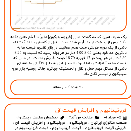
یک منبع تامین کننده گفت: «بازار [فرروسیلیکون] اخیراً با فشار دادن دکمه
مکث پس از وحشت اولیه، آرام شده است. قبل از کاهش هفته گذشته،
ناشی از یک دوره طولانی مدت عدم فعالیت در بازار نقدی، قیمت ها به
بالاترین حد خود یعنی 3.65-4.00 دلار در هر پوند رسید که نسبت به 3.25-
3.30 دلار در هر پوند در 17 فوریه 16.79 درصد افزایش داشت. در حالی که
قیمت ها قبلاً افزایش یافته بود، تا حد زیادی به دلیل تنگنای منطقه ای
ناشی از مسائل مهم حمل و نقل و لجستیک جهانی، جنگ روسیه بازار فرو-
سیلیکون را بیشتر تکان داد.
مشاهده کامل مقاله
فروتیتانیوم و افزایش قیمت آن
۰۵ مرداد ۰۱
مقالات فروآلیاژ
پیشروان صنعت
،
پیشروان
صنعت متالوژی ایرانیان
،
فروتیتانیوم
،
فروتیتانیوم و افزایش قیمت آن
،
افزایش قیمت فروتیتانیوم
،
قیمت فروتیتانیوم
،
قیمت فروتیتانیوم در