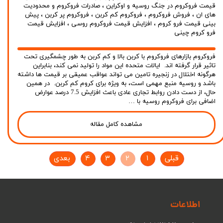
قیمت فروکروم در جنگ روسیه و اوکراین
،
صادرات فروکروم و محدودیت
های ان
،
فروش فروکروم
،
فروکروم کم کربن
،
فروکروم پر کربن
،
پیش
بینی قیمت فرو کروم
،
افزایش قیمت فروکروم روسی
،
افزایش قیمت
فرو کروم چینی
فروکروم بازارهای فروکروم با کربن بالا و کم کربن به طور چشمگیری تحت
تاثیر قرار گرفته اند. ایالات متحده این مواد را تولید نمی کند، بنابراین
هرگونه اختلال در زنجیره تامین می تواند عواقب عمیقی بر قیمت ها داشته
باشد و روسیه منبع مهمی است، به ویژه برای کروم کم کربن. در همین
حال، از دست دادن روابط تجاری عادی باعث افزایش 7.5 درصد عوارض
اضافی برای فروکروم روسیه با …
مشاهده کامل مقاله
قبلی
۱
۲
۳
۴
بعدی
اطلاعات