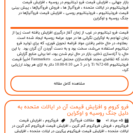
بازار جهانی
،
افزایش قیمت فرو تیتانیوم در روسیه
،
افزایش قیمت
فروتیتانیوم در ایالات متحده
،
فروآلیاژ ها
،
فروش فروآلیاژها
،
پیش بینی
قیمت فروتیتانیوم
،
فروتیتانیوم روسی
،
افزایش قیمت فروآلیاژها در
جنگ روسیه و اوکراین
قیمت فرو تیتانیوم در غرب از زمان آغاز درگیری افزایش یافته است زیرا از
زمان تهاجم به اوکراین نگرانی ها در مورد عرضه روسیه ایجاد شده است.
بعلاوه، در حال حاضر یافتن مواد قراضه تحویل فوری، که برای تولید فرو
تیتانیوم استفاده می‌شد، سخت بود و به دست آوردن آن گران بود. با این
حال، با آزادسازی ذخایر، بازار در حال نرم شدن بود، اما برخی منابع گزارش
دادند که تقاضای مجدد فولادسازان محتمل است. Fastmarkets اخیراً قیمت
فروتیتانیوم 68-72% Ti را در 5 می 9.10-10.00 دلار به ازای هر پوند ارزیابی
کرد،
مشاهده کامل مقاله
فرو کروم و افزایش قیمت آن در ایالات متحده به
دلیل جنگ روسیه و اوکراین
۰۵ مرداد ۰۱
مقالات فروآلیاژ
فروکروم
،
افرایش قیمت
فروکروم
،
فروش فروکروم کم کربن
،
افزایش قیمت فروکروم کم کربن در
ایالات متحده
،
افزایش قیمت فروکروم پرکربن در ایلات متحده
،
افزایش