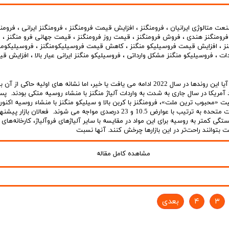
عت متالوژی ایرانیان
،
فرومنگنز
،
افزایش قیمت فرومنگنز
،
فرومنگنز ایرانی
،
فرومن
فرومنگنز هندی
،
فروش فرومنگنز
،
قیمت روز فرومنگنز
،
قیمت جهانی فرو منگنز
،
ق
ز
،
افزایش قیمت فروسیلیکو منگنز
،
کاهش قیمت فروسیلیکومنگنز
،
فروسیلیکومن
دات
،
فروسیلیکو منگنز مشکل وارداتی
،
فروسیلیکو منگنز ایرانی عیار بالا
،
افزایش قی
مشخص نبود که آیا این روندها در سال 2022 ادامه می یافت یا خیر، اما نشانه های اولیه حاکی از آ
د آمریکا در سال جاری به شدت به واردات آلیاژ منگنز با منشاء روسیه متکی بودند. پس 
«محبوب ترین ملت»، فرومنگنز با کربن بالا و سیلیکو منگنز با منشاء روسیه اکنو
ورود به خاک ایالات متحده به ترتیب با عوارض 10.5 و 23 درصدی مواجه می شوند. فعالان بازا
ستگی کمتر به روسیه برای این مواد در مقایسه با سایر آلیاژهای فروآلیاژ، کارخانه‌های ا
توانند راحت‌تر در این بازارها چرخش کنند. آنها نسبت
مشاهده کامل مقاله
۳
۴
بعدی