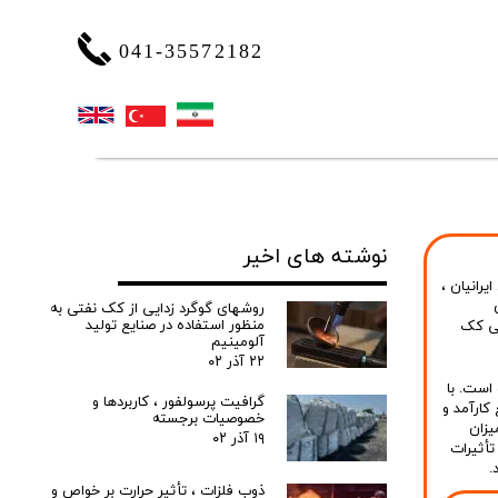
041-35572182
نوشته های اخیر
یرانیان
،
روشهای گوگرد زدایی از کک نفتی به
منظور استفاده در صنایع تولید
طی کک
آلومینیم
۲۲ آذر ۰۲
است. با
گرافیت پرسولفور ، کاربردها و
کارآمد و
خصوصیات برجسته
یزان
۱۹ آذر ۰۲
تأثیرات
.
ذوب فلزات ، تأثیر حرارت بر خواص و