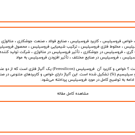
خواص فروسیلیس
،
کاربرد فروسیلیس
،
صنایع فولاد
،
صنعت جوشکاری
،
متالوژی
،
سیلیس
،
مخلوط فلزی فروسیلیس
،
ترکیب شیمیایی فروسیلیس
،
محصول فروسیل
 گری
،
فروسیلیس در جوشکاری
،
تأثیر فروسیلیس در متالوژی
،
شرکت تولید کننده
وسیلیس
،
فروسیلیس در صنایع مختلف
،
تأثیر افزودن فروسیلیس به مواد
فروسیلیس چیست ؟ خواص و کاربرد آن فروسیلیس (Ferrosilicon) یک آلیاژ فلزی است
یعنی آهن (Fe) و سیلیسیم (Si) تشکیل شده است. این آلیاژ دارای خواص و کاربردهای متنوعی در صن
دامه به توضیح کامل در مورد فروسیلیس پرداخته می‌شود:
مشاهده کامل مقاله