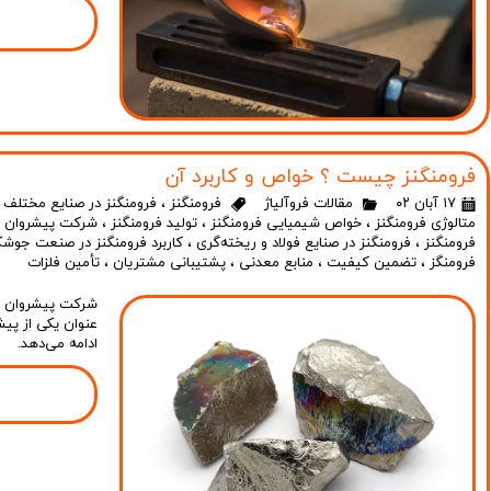
فرومنگنز چیست ؟ خواص و کاربرد آن
۱۷ آبان ۰۲
مقالات فروآلیاژ
فرومنگنز
،
فرومنگنز در صنایع مختلف
،
متالوژی فرومنگنز
،
خواص شیمیایی فرومنگنز
،
تولید فرومنگنز
،
شرکت پیشروان صن
فرومنگنز
،
فرومنگنز در صنایع فولاد و ریخته‌گری
،
کاربرد فرومنگنز در صنعت جوشک
فرومنگز
،
تضمین کیفیت
،
منابع معدنی
،
پشتیبانی مشتریان
،
تأمین فلزات
شرکت پیشروان صنع
عنوان یکی از پیش
ادامه می‌دهد.