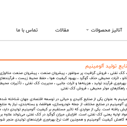
آنالیز محصولات
مقالات
تماس با ما
دانلود کاتالوگ
فروآلیاژ
یع تولید آلومینیم
مواد کربنی
کک نفتی
،
فروش گرافیت پر سولفور
،
پیشروان صنعت
،
پیشروان صنعت متالوژی ا
انو
،
اثرات محیطی حذف گوگرد
،
بهبود کیفیت هوا
،
حفظ محیط زیست
،
فرآیندهای
بهره‌وری فرآیند تولید
،
هزینه‌ها و اثرات جانبی
،
مدیریت کک نفتی
،
تأثیرات محی
راهکارهای موثر محیطی
،
فروش کک نفتی
ینیم به عنوان یکی از صنایع کلیدی و حیاتی در توسعه اقتصادی جهان شناخته شده 
ی آلومینیم در صنایع مختلف از جمله خودروسازی، هوافضا، و بسته‌بندی، نیاز به منابع 
فزایش یافته است. یکی از مواردی که تاثیر مستقیم بر کیفیت آلومینیم تولیدی دارد، م
واد اولیه یعنی کک نفتی است. افزایش میزان گوگرد در کک نفتی می‌تواند علاوه بر 
کاهش کیفیت آلومینیم و همچنین افت نرخ بهره‌وری فرایندهای تولیدی منجر شود