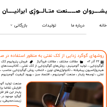
یشـــروان صــــنعت متـالــوژِی ایرانیـــان
خانه
درباره ما
تولیدات
بازرگانی
فروآلــــــــیاژ
مواد کربـــــــنی
روشهای گوگرد زدایی از کک نفتی به منظور استفاده در صنا
۲۲ آذر ۰۲
مقالات مختلف
،
مقالات فروآلیاژ
فروش پترولیوم کک
،
گوگردزدایی
،
تولید آلومینیم
،
روش‌های گوگردزدایی از کک نفتی
،
کاتالیست‌های ن
هیدروژناسیون پیشرفته
،
تکنولوژی‌های نوین
،
انتخاب روش گوگردزدایی مناسب
،
نفتی
،
توسعه پایدار
،
صنعت آلومینیوم
،
اقتصاد سبز
،
بهبود کیفیت آلومینیوم
،
صنعت تولید آلوم
افزایش تقاضا برا
پایدار این فلز ا
گوگرد موجود در م
زیست‌محیطی، به 