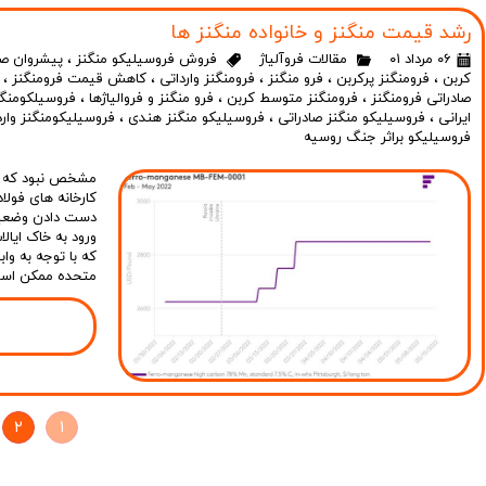
رشد قیمت منگنز و خانواده منگنز ها
۰۶ مرداد ۰۱
مقالات فروآلیاژ
فروش فروسیلیکو منگنز
،
پیشروان صن
کربن
،
فرومنگنز پرکربن
،
فرو منگنز
،
فرومنگنز وارداتی
،
کاهش قیمت فرومنگنز
،
صادراتی فرومنگنز
،
فرومنگنز متوسط کربن
،
فرو منگنز و فروالیاژها
،
فروسیلکومنگن
ایرانی
،
فروسیلیکو منگنز صادراتی
،
فروسیلیکو منگنز هندی
،
فروسیلیکومنگنز وار
فروسیلیکو براثر جنگ روسیه
کارخانه های فولا
دست دادن وضعیت 
که با توجه به واب
متحده ممکن است ب
۲
۱