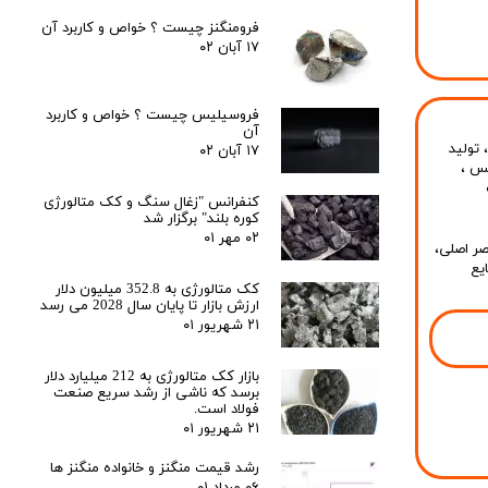
فرومنگنز چیست ؟ خواص و کاربرد آن
۱۷ آبان ۰۲
فروسیلیس چیست ؟ خواص و کاربرد
آن
تولید
۱۷ آبان ۰۲
یس
،
کنفرانس "زغال سنگ و کک متالورژی
کوره بلند" برگزار شد
۰۲ مهر ۰۱
 که از دو عنصر اصلی،
ایع
کک متالورژی به 352.8 میلیون دلار
ارزش بازار تا پایان سال 2028 می رسد
۲۱ شهریور ۰۱
بازار کک متالورژی به 212 میلیارد دلار
برسد که ناشی از رشد سریع صنعت
فولاد است.
۲۱ شهریور ۰۱
رشد قیمت منگنز و خانواده منگنز ها
۰۶ مرداد ۰۱