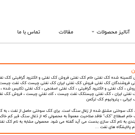
آنالیز محصولات
مقالات
تماس با ما
دانلود کاتالوگ
فروآلیاژ
ن
مواد کربنی
 کلسینه شده کک نفتی خام کک نفتی فروش کک نفتی و الکترود گرافیتی کک نف
تی فروشندگان کک نفتی فروش کک نفتی ایران کک نفتی چیست کک نفت چیست
روش
،
کک نفتی و الکترود گرافیتی
،
کک نفتی اسفنجی
،
کک نفتی تکلیس شده
،
نفتی ایران
،
کک نفتی چیستکک نفت چیست
،
كك نفتي چيست
،
فروش کک نفت
 ایرانی
،
پترولیوم کک ترکمن
ورد کک سوختی مشتق شده از زغال سنگ است. برای کک سوختی حاصل از نفت ، به 
 خام اصطلاح "کک" فاقد صلاحیت معمولاً به محصولی که از ذغال سنگ قیر کم خاکس
یندی به نام کک سازی بدست می آید گفته می شود. محصولی مشابه به نام کک نفت
ام پالایشگاه های نفت …