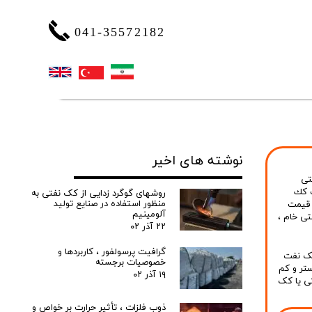
041-35572182
نوشته های اخیر
تی
 كك
روشهای گوگرد زدایی از کک نفتی به
منظور استفاده در صنایع تولید
قیمت
آلومینیم
ی خام
،
۲۲ آذر ۰۲
گرافیت پرسولفور ، کاربردها و
کک نفت
خصوصیات برجسته
تر و کم
۱۹ آذر ۰۲
ی یا کک
ذوب فلزات ، تأثیر حرارت بر خواص و