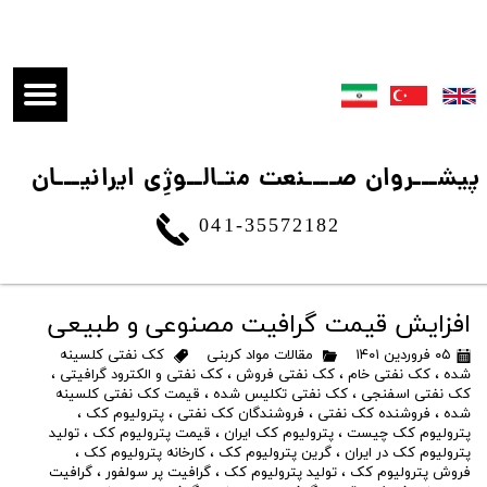
​پیشـــروان صــــنعت متـالــوژِی ایرانیـــان
041-35572182
افزایش قیمت گرافیت مصنوعی و طبیعی
۰۵ فروردین ۱۴۰۱
مقالات مواد کربنی
کک نفتی کلسینه
شده
،
کک نفتی خام
،
کک نفتی فروش
،
کک نفتی و الکترود گرافیتی
،
کک نفتی اسفنجی
،
کک نفتی تکلیس شده
،
قیمت کک نفتی کلسینه
شده
،
فروشنده کک نفتی
،
فروشندگان کک نفتی
،
پترولیوم کک
،
پترولیوم کک چیست
،
پترولیوم کک ایران
،
قیمت پترولیوم کک
،
تولید
پترولیوم کک در ایران
،
گرین پترولیوم کک
،
کارخانه پترولیوم کک
،
فروش پترولیوم کک
،
تولید پترولیوم کک
،
گرافیت پر سولفور
،
گرافیت