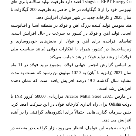
Tsingshan REPT Energy Co قصد دارد ظرفیت تولید سالانه باتری های
لیتیومی خود را از 6 گیگاوات در حال حاضر به ظرفیت 200 گیگاوات تا
سال 2025 و کارخانه جدید در شهر فوشان افزایش دهد.
هند سومین تولید کننده بزرگ آهن و فولاد در منطقه آسیا و اقیانوسیه
است. تولید آهن و فولاد در کشور به سرعت در حال افزایش است.
تقاضای فزاینده برای آهن و فولاد از بخش‌های خودروسازی و
زیرساخت‌ها در کشور، همراه با ابتکارات دولتی (مانند سیاست ملی
فولاد)، از رشد تولید فولاد در هند حمایت می‌کند.
بر اساس گزارش انجمن جهانی فولاد، مجموع تولید فولاد در 11 ماه
سال 2021 (ژانویه تا آبان) به 107.3 میلیون تن رسید که نسبت به مدت
مشابه سال گذشته 19.3 درصد افزایش یافته است که نشان دهنده
افزایش رشد است.
در مارس 2021، Arcelor Mittal Steel قراردادی 50000 کرور INR با
دولت Odisha برای راه اندازی کارخانه فولاد در این شرکت امضا کرد.
چنین سرمایه گذاری هایی احتمالاً برای الکترودهای گرافیتی را در آینده
افزایش می دهد.
با توجه به همه این عوامل، انتظار می رود بازار گرافیت در منطقه در
طول دوره پیش بینی رشد ثابت داشته باشد.