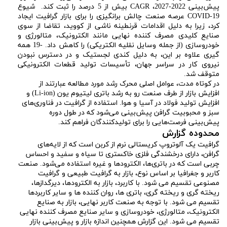
پیش‌بینی 2022-2027، CAGR بیش از 5 درصد را ثبت کند. شیوع
COVID-19 عرصه صنعت چالش برانگیزی را برای بازار گرافیت ایجاد
کرد، زیرا به دلیل اقدامات قرنطینه ناشی از کووید، تقاضا از سوی
صنایع کلیدی مصرف کننده نهایی مانند الکترونیک، متالورژی و
خودروسازی (از جمله وسایل نقلیه الکتریکی) را کاهش داد. -19 همه
گیری علاوه بر این، به دلیل کندی لجستیک و در دسترس نبودن
نیروی کار در سراسر جهان، تأسیسات تولید قطعات الکترونیکی
متوقف شد.
در کوتاه مدت، عوامل اصلی محرک رشد مورد مطالعه عبارتند از
افزایش بازار از طرف صنعت رو به رشد باتری لیتیوم یون (Li-ion) و
افزایش تولید فولاد در آسیا و هوا. استفاده از گرافیت در فناوری‌های
سبز و محبوبیت گرافن پیش‌بینی می‌شود که در طول دوره
پیش‌بینی فرصت‌هایی را برای تولیدکنندگان فراهم کند.
محدوده گزارش
گرافیت یک آلوتروپ کریستالی نرم از کربن است که از لایه‌های
گرافن، دارای درخشندگی فلزی خاکستری تا سیاه و سفید و احساس
چربی است که در باتری‌ها، الکترودها و غیره استفاده می‌شود. صنعت
کاربر و جغرافیا بر اساس نوع، بازار به گرافیت طبیعی و گرافیت
مصنوعی تقسیم می شود. با کاربرد، بازار به الکترودها، دیرگدازها،
ریخته گری و ریخته گری، باتری ها، روان کننده ها و سایر کاربردها
تقسیم می شود. با توجه به صنعت کاربر نهایی، بازار به صنایع
الکترونیک، متالورژی، خودروسازی و سایر صنایع مصرف کننده نهایی
تقسیم می شود. این گزارش همچنین اندازه بازار و پیش‌بینی بازار