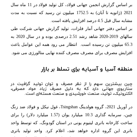
بر اساس گزارش انجمن جهانی فولاد، کل تولید فولاد در 11 ماه سال
2021 (ژانویه تا آبان) به 1752.5 میلیون تن رسید که نسبت به مدت
مشابه سال قبل 4.5 درصد افزایش یافته است.
بر اساس دفتر جهانی آمار فلزات، تولید گزارش جهانی شرکت طی
سالهای 2019-2020 شاهد رشد 2.51 درصدی بوده و در سال 2020 به
65.3 میلیون تن رسیده است. انتظار می رود همه این عوامل باعث
افزایش مصرف برای مصرف مصرف کننده نهایی متالورژی می شود.
منطقه آسیا و آسیایه برای تسلط بر بازار
چین بیشترین سهم را از نظر مصرف و توان تولید گرافیت در
سناریوی جهانی دارد که به دلیل مصرف زیاد مواد مصرفی،
الکترونیک، تولید، صنعت خورشیدی و صنعت هسته‌ای است.
در آوریل 2021، گروه هولدینگ Tsingshan، غول نیکل و فولاد ضد زنگ
چین، سرمایه گذاری 10.3 میلیارد یوان (1.57 میلیارد دلار) را برای
ساخت کارخانه باتری لیتیوم یونی در استان گودونگ، که توسط واحد
باتری این گروه اداره خواهد شد، اعلام کرد. واحد تولید باتری