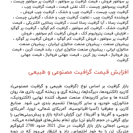
پر سولفور فروش
،
قیمت گرافیت پر سولفور
،
گرافیت پر سولفور چیست
،
گرافیت پرسولفور چیست
،
کک نفتی قیمت
،
قیمت گرافیت چرب
،
گرافیت چرب چیست
،
گرافیت چرب و خشک
،
گرافیت چرب فروش
،
فروشنده گرافیت چرب
،
تفاوت گرافیت چرب و خشک
،
گرافیتی چیست
،
گرافیت رسانا
،
آیا گرافیت رسانا است
،
گرافیت رسانایی الکتریکی
،
قیمت
گرافیت خشک
،
گرافیت کم سولفور
،
گرافیت کم گوگرد
،
گرافیت پر گوگرد
،
افزایش قیمت پترولیوم کک
،
فروش گرافیت کم سولفور
،
فروش
گرافیت پر سولفور
،
فروش گرافیت کم گوگرد
،
فروش گرافیت پر گوگرد
،
پیشروان صنعت
،
پیشروان صنعت متالوژی ایرانیان
،
پیشروان صنعت
متالوژی ایرانی
،
پیشروان صنعت متالوژی ایران
،
رشد قیمت کربن
،
قیمت
روز فروالیاژ
،
قیمت روز کربن
،
قیمت جهانی فروالیاژ
،
قیمت جهانی
گرافیت
افزایش قیمت گرافیت مصنوعی و طبیعی
بازار گرافیت بر اساس نوع (گرافیت طبیعی و گرافیت مصنوعی)،
کاربرد (الکترودها، دیرگدازها، ریخته گری و ریخته گری، باتری ها، روان
کننده ها و سایر کاربردها)، صنعت مصرف کننده نهایی (الکترونیک،
متالورژی، خودرو، و سایر کاربردها) تقسیم بندی می شود. صنایع
کاربر، و جغرافیا (آسیا-اقیانوسیه، آمریکای شمالی، اروپا، آمریکای
جنوبی، و آفریقا و آفریقا). این گزارش اندازه بازار و پیش‌بینی‌هایی را
برای گرافی در حجم (کیلو تن) برای تمام بخش‌های فوق‌العاده می‌کند.
بررسی اجمالی بازار بازار گرافیت در سال 2021 حدود 2700 کیلوگرم
متریک تن را به خود اختصاص داد و انتظار می‌رود که در دوره