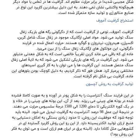
شکل عجیبی شدیدا در برابر حرارت مقاوم اند. گرافیت ها در تماس با مواد دیگر
هیچگونه واکنشی نشان نمی‌ دهند. به این دلیل بیشترین کاربرد این نوع در
صنایع متالورژی و تولید سازه متمرکز شده است.
استخراج گرافیت آمورف
گرافیت آمورف، نوعی از گرافیت است که از دگرگونی رگه‌ های باریک زغال
سنگ تولید می شود. مواد اصلی ارگانیک موجود در زغال سنگ شامل کربن،
اکسیژن، هیدروژن، نیتروژن و گوگرد هستند. حرارت اعمال شده در فرایند
دگرگونی، این مولکول‌ های ارگانیک زغال سنگ را از بین می‌برد.
ماده ای که باقی می‌ ماند کربن تقریباً خالصی است که به شکل معدنی متبلور
می ‌شود. این گرافیت در رگه‌ های باریکی تشکیل می ‌شود که به لایۀ اصلی زغال
سنگ متصل هستند. این گرافیت ها را می توان با به کار گیری اسیدهای
مختلفی پرعیار کرد. همان طور که ذکر کردیم، به دلیل کوچک بودن بلورهای این
ماده، گرافیت بی شکل نام گرفته است.
تولید گرافیت به روش آچسون
در این فرایند سنگ آنتراسیت را به شکل پودر در آورده و به صورت کاملا فشرده
شده در بوته های چینی می ریزند. بعد از آن، این بوته های چینی را در خلاء و
در یک کوره الکتریکی تا دمای 1200 الی 1500 درجۀ سلسیوس حرارت می دهند.
در نتیجۀ این عمل 98 درصد آنتراسیت به گرافیت تبدیل می شود. البته باید
توجه شود که موفقیت این روش، تا حدود زیادی بستگی به امکان دستیابی به
منبع ارزان تولید الکتریسیته دارد. از این رو این روش کاربرد گسترده ای در
کشورهایی مثل کانادا دارد. (البته برق در ایران هم ارزان است و می توان به فکر
این روش بود!)