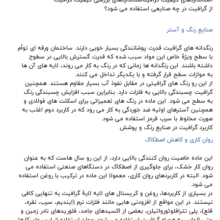
از گرافیت در چه صنایعی استفاده می شود؟
صنایع رنگ و آستر
رنگدانه های گرافیت قدرت پوشانندگی بسیار خوبی دارند. ساختمان ورقه ای توأم
با سطح ویژۀ خاص این مواد سبب شده که قدرت گسترش بالایی در سطوح
داشته باشند. این رنگدانه ها زمانی که در رنگ به کار می روند، لایه های آن ها
به موازات سطح قرار گرفته و با یکدیگر تداخل می کنند.
از این رو رنگ های گرافیتی در مقابل نفوذ آب بسیار مقاوم هستند. همچنین
گرافیت چسبندگی بالایی به فلزات دارد. بنابراین سبب افزایش چسبندگی رنگ
به سطح می شود. این ماده در رنگ های تعمیراتی برای اسکلت های فولادی و
همچنین آسترهای اولیه ضد خوردگی به کار می رود که در کاربرد دوم اغلب به
صورت مخلوط با سرب قرمز استفاده می شود.
کاربرد گرافیت در صنایع رنگ و پوشش
روان کاری و کاهش اصطکاک
این ماده خاصیت روان کنندگی بالایی دارد، از این رو سال هاست که به عنوان
روان کار خشک، برای جلوگیری از اصطکاک در دستگا‌های صنعتی استفاده می‌
شود. البته در کاربردهای روان کاری، معمولا این ماده در ترکیب با روغن استفاده
می شود.
در بسیاری از کاربردها، روغن و کریستال های لایه ‌لایۀ گرافیت به تنهایی کافی
نیستند. در این مواقع از افزودنی هایی مانند فلزات نرم (ایندیم، سرب، نقره،
قلع)، پلی ‌تترافلوئورواتیلن، بعضی از اکسیدهای جامد، فلوریدهای نادر زمین و
حتی الماس به همراه گرافیت استفاده می‌ شود. موارد استفاده از این روان کارها