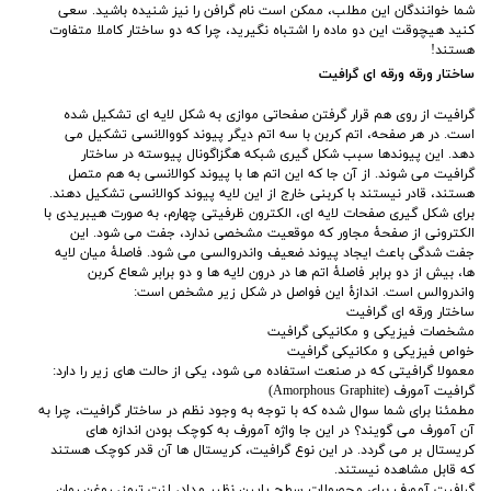
شما خوانندگان این مطلب، ممکن است نام گرافن را نیز شنیده باشید. سعی
کنید هیچوقت این دو ماده را اشتباه نگیرید، چرا که دو ساختار کاملا متفاوت
هستند!
ساختار ورقه ورقه ای گرافیت
گرافيت از روی هم قرار گرفتن صفحاتی موازی به شکل لایه ای تشکیل شده
است. در هر صفحه، اتم كربن با سه اتم ديگر پيوند كووالانسی تشکیل می
دهد. این پیوندها سبب شکل گیری شبكه هگزاگونال پيوسته در ساختار
گرافیت می شوند. از آن جا که این اتم ‌ها با پیوند کوالانسی به هم متصل
هستند، قادر نیستند با کربنی خارج از این لایه پیوند کوالانسی تشکیل دهند.
برای شکل گیری صفحات لایه ای، الكترون ظرفیتی چهارم، به صورت هيبريدی با
الكترونی از صفحۀ مجاور كه موقعيت مشخصی ندارد، جفت می شود. این
جفت شدگی باعث ایجاد پيوند ضعيف واندروالسی می شود. فاصلۀ میان لایه
ها، بيش از دو برابر فاصلۀ اتم ها در درون لایه ها و دو برابر شعاع كربن
واندروالس است. اندازۀ این فواصل در شکل زیر مشخص است:
ساختار ورقه ای گرافیت
مشخصات فیزیکی و مکانیکی گرافیت
خواص فیزیکی و مکانیکی گرافیت
معمولا گرافیتی که در صنعت استفاده می شود، یکی از حالت های زیر را دارد:
گرافیت آمورف (Amorphous Graphite)
مطمئنا برای شما سوال شده که با توجه به وجود نظم در ساختار گرافیت، چرا به
آن آمورف می گویند؟ در این جا واژه آمورف به کوچک بودن اندازه های
کریستال بر می ‌گردد. در این نوع گرافیت، کریستال ها آن قدر کوچک هستند
که قابل مشاهده نیستند.
گرافیت آمورف برای محصولات سطح پایین نظیر مداد، لنت ترمز، روغن روان