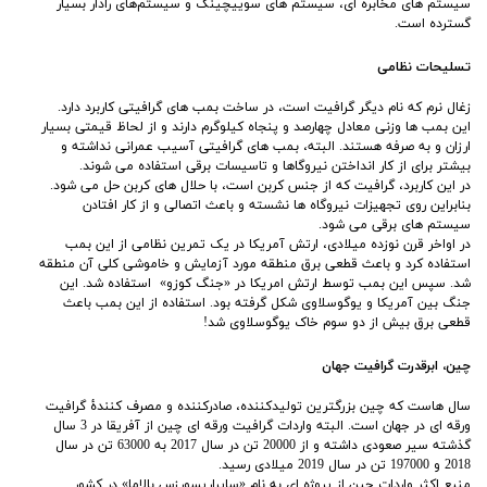
سیستم‌ های مخابره‌ ای، سیستم‌ های سوییچینگ و سیستم‌های رادار بسیار
گسترده است.
تسلیحات نظامی
زغال نرم که نام دیگر گرافیت است، در ساخت بمب های گرافیتی کاربرد دارد.
این بمب ‌ها وزنی معادل چهارصد و پنجاه کیلوگرم دارند و از لحاظ قیمتی بسیار
ارزان و به صرفه هستند. البته، بمب‌ های گرافیتی آسیب عمرانی نداشته و
بیشتر برای از کار انداختن نیروگا‌ها و تاسیسات برقی استفاده می شوند.
در این کاربرد، گرافیت که از جنس کربن است، با حلال ‌های کربن حل می شود.
بنابراین روی تجهیزات نیروگاه ‌ها نشسته و باعث اتصالی و از کار افتادن
سیستم های برقی می شود.
در اواخر قرن نوزده میلادی، ارتش آمریکا در یک تمرین نظامی از این بمب
استفاده کرد و باعث قطعی برق منطقه مورد آزمایش و خاموشی کلی آن منطقه
شد. سپس این بمب توسط ارتش امریکا در «جنگ کوزو» استفاده شد. این
جنگ بین آمریکا و یوگوسلاوی شکل گرفته بود. استفاده از این بمب باعث
قطعی برق بیش از دو سوم خاک یوگوسلاوی شد!
چین، ابرقدرت گرافیت جهان
سال هاست که چین بزرگترین تولیدکننده، صادرکننده و مصرف‌ کنندۀ گرافیت
ورقه ‌ای در جهان است. البته واردات گرافیت ورقه ‌ای چین از آفریقا در 3 سال
گذشته سیر صعودی داشته و از 20000 تن در سال 2017 به 63000 تن در سال
2018 و 197000 تن در سال 2019 میلادی رسید.
منبع اکثر واردات چین از پروژه ‌ای به نام «سایراریسورزس بالاما» در کشور