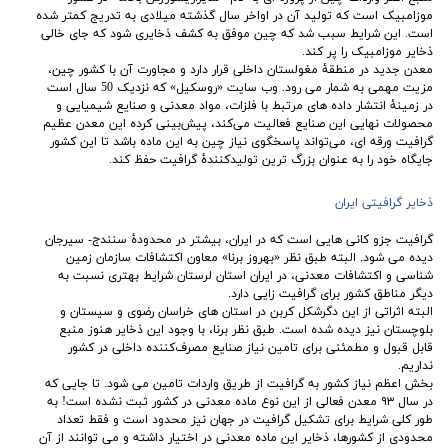
موزامبیک است که تولید آن در اواخر سال گذشته میلادی به تدریج کمتر شده
است. این شرایط سبب شد که چین موفق به کشف ذخایری شود که جای خالی
ذخایر موزامبیک را پر کند.
معدن جدید در منطقۀ مغولستان داخلی قرار دارد و مجاورت آن با کشور چین،
مزیت مهمی به شمار می رود. وب‌ سایت «روسکیل» که نزدیک 50 سال است
در زمینۀ انتشار داده ‌های مرتبط با فلزات، مواد معدنی و صنایع شیمیایی و
محصولات نهایی این صنایع فعالیت می‌کند، پیش‌بینی کرده این معدن عظیم
گرافیت ورقه ‌ای، می‌تواند پاسخگوی نیاز چین به این ماده باشد تا این کشور
جایگاه خود را به عنوان بزرگ‌ ترین تولیدکنندۀ گرافیت حفظ کند.
ذخایر گرافیتی ایران
گرافیت جزو کانی ‌هایی است که در ایران، بیشتر در محدودۀ سنندج- سیرجان
دیده می شود. البته طبق نظر «بهروز برنا» معاون اکتشافات سازمان زمین
‌شناسی و اکتشافات معدنی، در ایران استان لرستان شرایط بهتری نسبت به
دیگر مناطق کشور برای گرافیت ‌زایی دارد.
البته اثراتی از این دگرشکل کربن در استان های خراسان رضوی و سیستان و
بلوچستان نیز دیده شده است. طبق نظر برنا، با وجود این ذخایر هنوز منبع
قابل ‌قبول و مطمئنی برای تامین نیاز صنایع مصرف‌کننده داخلی در کشور
نداریم.
بخش اعظم نیاز کشور به گرافیت از طریق واردات تامین می ‌شود. تا جایی که
در سال ۹۳ معدن فعالی از این نوع ماده ‌معدنی در کشور ثبت نشده است! به
طور کلی شرایط برای تشکیل گرافیت در جهان نیز محدود است و فقط تعداد
محدودی از کشورها، ذخایر این ماده معدنی در اختیار داشته و می ‌توانند از آن