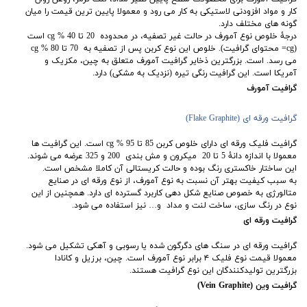
کار و مواد افزودنی لاستیکی به کار می رود و معمولا پایین ترین قیمت را میان
گونه های مختلف دارد.
درجۀ خلوص نوع آمورف در حالت غیر تصفیه، در محدوده 20 تا 40 % cg است
(cg= محتوای گرافیت). خلوص این نوع کربن پس از تصفیه به 70 تا 80 % cg
می رسد. است. بزرگترین ذخایر گرافیت آمورف متعلق به چین، مکزیک و
آمریکا است. این گرافیت رنگی تیره (نزدیک به مشکی) دارد.
گرافیت آمورف
گرافیت ورقه ای
(Flake Graphite)
گرافیت فلیک ورقه ای دارای خلوص کربن 85 تا 95 % cg است. این گرافیت ها
معمولا با اندازه دانۀ 5 تا 20 میکرون و مش بندی 200 و 325 عرضه می شوند.
این ساختار خاکستری رنگ بوده و حالت کریستالی آن کاملا مشخص است.
به سبب کیفیت بهتر آن نسبت به نوع آمورف، از نوع ورقه ای در صنایع
متالورژی به خصوص صنایع شکل دهی کاربرد گسترده ای دارد. همچنین از این
نوع در رنگ سازی، ساخت لنت و مداد و… نیز استفاده می شود.
گرافیت ورقه ای
گرافیت ورقه ای در سنگ ‌های دگرگون شده یا رسوبی و آهکی تشکیل می شود.
معمولا قیمت نوع فلیک ۴ برابر نوع آمورف است. چین، برزیل و کانادا
بزرگترین تولیدکنندگان این نوع گرافیت هستند.
گرافیت وین (Vein Graphite)