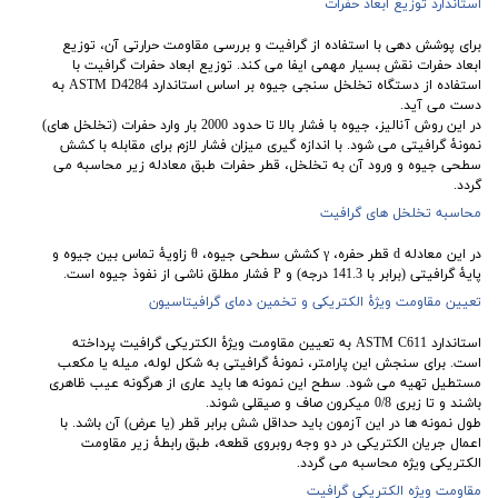
استاندارد توزیع ابعاد حفرات
برای پوشش دهی با استفاده از گرافیت و بررسی مقاومت حرارتی آن، توزیع
ابعاد حفرات نقش بسیار مهمی ایفا می کند. توزیع ابعاد حفرات گرافیت با
استفاده از دستگاه تخلخل سنجی جیوه بر اساس استاندارد ASTM D4284 به
دست می آید.
در این روش آنالیز، جیوه با فشار بالا تا حدود 2000 بار وارد حفرات (تخلخل های)
نمونۀ گرافیتی می شود. با اندازه گیری میزان فشار لازم برای مقابله با کشش
سطحی جیوه و ورود آن به تخلخل، قطر حفرات طبق معادله زیر محاسبه می
گردد.
محاسبه تخلخل های گرافیت
در این معادله d قطر حفره، γ کشش سطحی جیوه، θ زاویۀ تماس بین جیوه و
پایۀ گرافیتی (برابر با 141.3 درجه) و P فشار مطلق ناشی از نفوذ جیوه است.
تعیین مقاومت ویژۀ الکتریکی و تخمین دمای گرافیتاسیون
استاندارد ASTM C611 به تعیین مقاومت ویژۀ الکتریکی گرافیت پرداخته
است. برای سنجش این پارامتر، نمونۀ گرافیتی به شکل لوله، میله یا مکعب
مستطیل تهیه می شود. سطح این نمونه ها باید عاری از هرگونه عیب ظاهری
باشند و تا زبری 0/8 میکرون صاف و صیقلی شوند.
طول نمونه ها در این آزمون باید حداقل شش برابر قطر (یا عرض) آن باشد. با
اعمال جریان الکتریکی در دو وجه روبروی قطعه، طبق رابطۀ زیر مقاومت
الکتریکی ویژه محاسبه می گردد.
مقاومت ویژه الکتریکی گرافیت