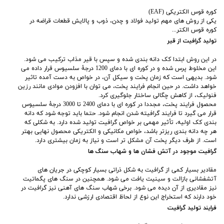
کوره قوس الکتریکی (EAF)
یکی از روش های مهم تولید فولاد و چدن، ذوب و پالایش قطعات قراضه در
کوره قوس الکتر...
تولید گرافیت از قیر
در این روش ابتدا کک دانه‌ بندی شده و سپس با قیر مذاب ترکیب می شود.
این مخلوط پرس شده و در کوره ‌ای با دمای 1200 درجۀ سلسیوس قرار داده می‌
شود. بدیهی است که زمان پخت و سیکل آن، در خواص به دست آمده تاثیر
خواهد داشت. در حین انجام فرایند پخت، می توان با افزودن موادی مانند رزین
فنولیک، از کاهش چگالی ساختار جلوگیری کرد.
محصول فرایند پخت، مجددا در کوره ای با دمای 2400 تا 3000 درجۀ سلسیوس
قرار می گیرد تا فرایند گرافیته شدن انجام شود. حتما باید توجه شود که دانه
‌بندی کک اولیه، تأثیر مهمی بر خواص گرافیت تولید شده دارد. به شکلی که
هر چه دانه ‌بندی ریزتر باشد، خواص مکانیکی و الکتریکی محصول نهایی بهتر
است. از طرف دیگر پخت آن مشکل ‌تر است و نیاز به زمان بیشتری دارد.
گرافیت موجود در آتش فشان ها و شهاب سنگ ‌ها
مقادیر بسیار کمی ‌از گرافیت به شکل ذراتی بسیار کوچکی در جریان ‌های
آتشفشانی بازالت و سینیت یافت می ‌شود. همچنین در سنگ های پگماتیت‌
نیز مقادیری از آن دیده می‌ شود. برخی شهاب سنگ‌ های آهنی نیز گرافیت در
خود دارند که استخراج این نوع از لحاظ اقتصادی ارزشی ندارد.
فرایند تولید گرافیت