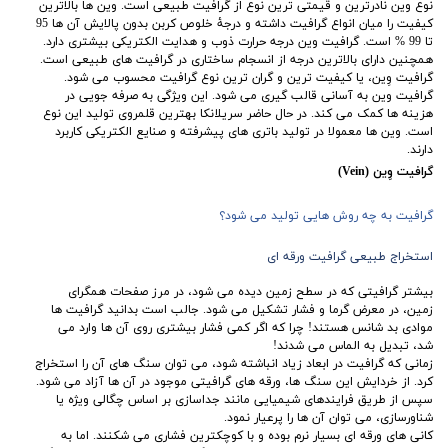
نوع وین نادرترین و قیمتی ترین نوع از گرافیت طبیعی است. وین ها بالاترین
کیفیت را میان انواع گرافیت داشته و درجۀ خلوص کربن بدون پالایش آن ها 95
تا 99 % است. گرافیت وین درجه حرارت ذوب و هدایت الکتریکی بیشتری دارد.
همچنین دارای بالاترین درجه از انسجام ساختاری در گرافیت ‌های طبیعی است.
گرافیت وِین، یا کیفیت ترین و گران ترین نوع گرافیت محسوب می شود.
گرافیت وین به آسانی قالب گیری می شود. این ویژگی به صرفه جویی در
هزینه ها کمک می کند. در حال حاضر سریلانکا بهترین قلمروی تولید این نوع
است. وین ها معمولا در تولید باتری های پیشرفته و صنایع الکتریکی کاربرد
دارند.
گرافیت وِین (Vein)
گرافیت به چه روش هایی تولید می شود؟
استخراج طبیعی گرافیت ورقه ای
بیشتر گرافیتی که در سطح زمین دیده می ‌شود، در مرز صفحات همگرای
زمین، در معرض گرما و فشار تشکیل می ‌شود. جالب است بدانید گرافیت ها
موادی بد شانس هستند! چرا که اگر کمی فشار بیشتری روی آن ها وارد می
شد، تبدیل به الماس می شدند!
زمانی که گرافیت در ابعاد زیاد انباشته ‌شود، می توان سنگ های آن را استخراج
کرد. از خردایش این سنگ ها، ورقه‌ های گرافیتی موجود در آن‌ ها آزاد می شود.
سپس از طریق فرایندهای شیمیایی مانند جداسازی بر اساس چگالی ویژه یا
شناورسازی، می توان آن ها را پرعیار نمود.
کانی های ورقه ای بسیار نرم بوده و با کوچکترین فشاری می‌ شکنند. اما به