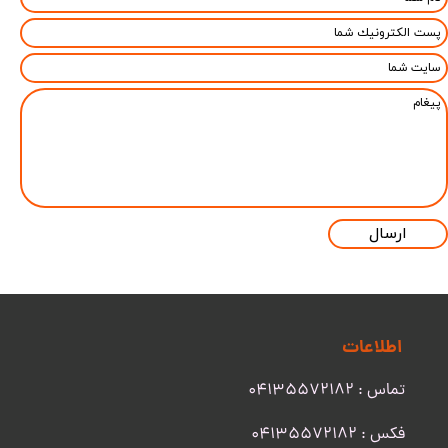
ارسال
اطلاعات
تماس : 04135572182
​​​​​​​فکس : 04135572182