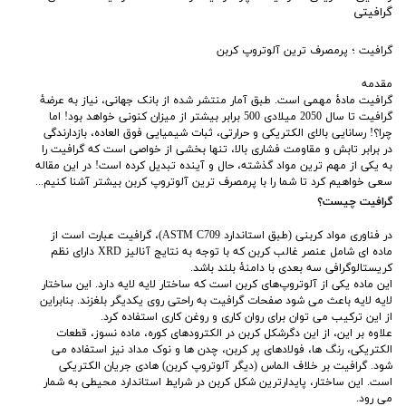
گرافیتی
گرافیت ؛ پرمصرف ترین آلوتروپ کربن
مقدمه
گرافیت مادۀ مهمی است. طبق آمار منتشر شده از بانک جهانی، نیاز به عرضۀ
گرافیت تا سال 2050 میلادی 500 برابر بیشتر از میزان کنونی خواهد بود! اما
چرا؟! رسانایی بالای الکتریکی و حرارتی، ثبات شیمیایی فوق العاده، بازدارندگی
در برابر تابش و مقاومت فشاری بالا، تنها بخشی از خواصی است که گرافیت را
به یکی از مهم ترین مواد گذشته، حال و آینده تبدیل کرده است! در این مقاله
سعی خواهیم کرد تا شما را با پرمصرف ترین آلوتروپ کربن بیشتر آشنا کنیم...
گرافیت چیست؟
در فناوری مواد کربنی (طبق استاندارد ASTM C709)، گرافیت عبارت است از
ماده ای شامل عنصر غالب کربن که با توجه به نتایج آنالیز XRD دارای نظم
کریستالوگرافی سه بعدی با دامنۀ بلند باشد.
این ماده یکی از آلوتروپ‌های کربن است که ساختار لایه لایه دارد. این ساختار
لایه لایه باعث می شود صفحات گرافیت به راحتی روی یکدیگر بلغزند. بنابراین
از این ترکیب می توان برای روان کاری و روغن کاری استفاده کرد.
علاوه بر این، از این دگرشکل کربن در الکترودهای کوره، ماده نسوز، قطعات
الکتریکی، رنگ‌ ها، فولادهای پر کربن، چدن‌ ها و نوک مداد نیز استفاده می
‌شود. گرافیت بر خلاف الماس (دیگر آلوتروپ کربن) هادی جریان الکتریکی‌
است. این ساختار، پایدارترین شکل کربن در شرایط استاندارد محیطی به شمار
می رود.