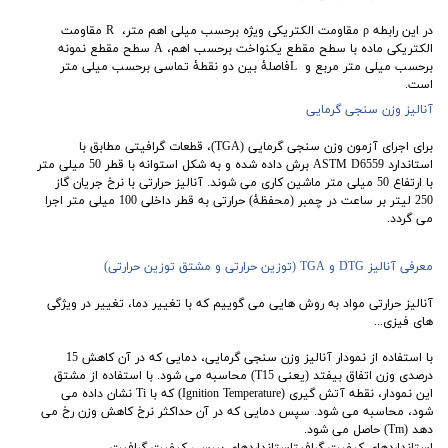
در این رابطه ρ مقاومت الکتریکی ویژه برحسب میلی اهم متر، R مقاومت
الکتریکی ماده با سطح مقطع یکنواخت برحسب اهم، A سطح مقطع نمونه
برحسب میلی متر مربع و Lفاصلۀ بین دو نقطۀ تماسی برحسب میلی متر
است.
آنالیز وزن سنجی گرمایی
برای اجرای آزمون وزن سنجی گرمایی (TGA)، قطعات گرافیتی مطابق با
استاندارد ASTM D6559 برش داده شده و به شکل استوانه با قطر 50 میلی متر
با ارتفاع 50 میلی متر ماشین کاری می شوند. آنالیز حرارتی با نرخ جریان گاز
250 لیتر بر ساعت در چمبر (محفظۀ) حرارتی به قطر داخلی 100 میلی متر اجرا
می گردد.
معرفی آنالیز
TGA
DTG (
و
توزین حرارتی و مشتق توزین حرارتی
)
آنالیز حرارتی مواد به روش هایی می گوییم که با تغییر دما، تغییر در ویژگی
های فیزی...
با استفاده از نمودار آنالیز وزن سنجی گرمایی، دمایی که در آن کاهش 15
درصدی وزن اتفاق بیفتد (یعنی T15) محاسبه می شود. با استفاده از مشتق
این نمودار، نقطه آتش گیری (Ignition Temperature) که با Ti نشان داده می
شود، محاسبه می شود. سپس دمايی که در آن حداکثر نرخ کاهش وزن رخ می
دهد (Tm) حاصل می شود.
استانداردهای کیفیت گرافیتاستانداردهای بررسی کیفیت گرافیت