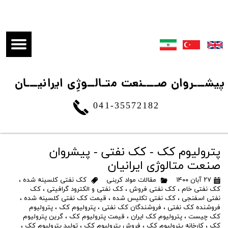
​پیشـــروان صــــنعت متـالــوژِی ایرانیـــان
041-35572182
پترولیوم کک - کک نفتی - پیشروان
صنعت متالوژی ایرانیان
۲۷ آبان ۱۴۰۰
مقالات مواد کربنی
کک نفتی کلسینه شده
،
کک نفتی خام
،
کک نفتی فروش
،
کک نفتی و الکترود گرافیتی
،
کک
نفتی اسفنجی
،
کک نفتی تکلیس شده
،
قیمت کک نفتی کلسینه شده
،
فروشنده کک نفتی
،
فروشندگان کک نفتی
،
پترولیوم کک
،
پترولیوم
کک چیست
،
پترولیوم کک ایران
،
قیمت پترولیوم کک
،
گرین پترولیوم
کک
،
کارخانه پترولیوم کک
،
فروش پترولیوم کک
،
تولید پترولیوم کک
،