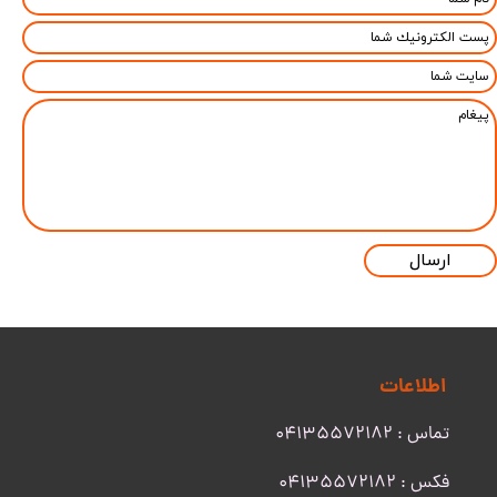
ارسال
اطلاعات
تماس : 04135572182
​​​​​​​فکس : 04135572182