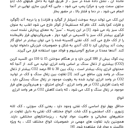
مانده آن ، نشان داده شده در سبز ، از طریق کوره به داخل طبلهای کک (دو
ستون سمت چپ و مرکز) پمپ می شود ، جایی که کربن سازی نهایی در آنجا
انجام می شود ، در دما و فشار بالا ، در حضور بخار.
این کک می تواند درجه سوخت (سرشار از گوگرد و فلزات) و یا درجه آند (گوگرد
و فلزات کم) باشد. کک خام که مستقیماً از کوکر خارج می شود اغلب به عنوان
کک سبز یاد می شود. [1] در این زمینه ، "سبز" به معنای پردازش نشده است.
فرآوری بیشتر کک سبز با کلسیمی در کوره دوار ، هیدروکربنهای فرار باقیمانده
را از کک خارج می کند. کک نفتی کلسینه شده را می توان بیشتر در اجاق گاز
پخت آند پردازش کرد تا کک آندی به شکل و خصوصیات فیزیکی دلخواه تولید
کند. آندها عمدتا در صنایع آلومینیوم و فولاد مورد استفاده قرار می گیرند
.
پت کوک بیش از 80٪ کربن دارد و در هنگام سوختن 5٪ تا 10٪ دی اکسید کربن
(CO2) بیشتری از ذغال سنگ بر اساس واحد انرژی تولید می کند. از آنجا که
محتوای انرژی پتک بیشتر است ، پتک بین 30 تا 80 درصد CO2 بیشتر از ذغال
سنگ در واحد وزن ساطع می کند. [3] تفاوت بین زغال سنگ و کک در تولید
CO2 در واحد انرژی تولید شده به رطوبت موجود در زغال سنگ بستگی دارد ،
که باعث افزایش CO2 در هر واحد انرژی - گرمای احتراق - و هیدروکربن های فرار
موجود در زغال سنگ و کک می شود ، که باعث کاهش CO2 در هر واحد انرژی
انواع
حداقل چهار نوع اساسی کک نفتی وجود دارد ، یعنی کک سوزنی ، کک لانه
زنبوری ، کک اسفنجی و کک شات. انواع مختلف کک نفتی به دلیل تفاوت در
متغیرهای عملیاتی و ماهیت مواد اولیه ، ریزساختارهای مختلفی دارند.
همچنین باید تفاوت های مهمی در خصوصیات انواع مختلف کک ، به ویژه
خاکستر و مواد فرار مشاهده شود
. [4]