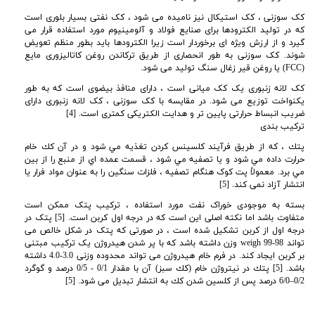
کک سوزنی ، کک استیکال نیز نامیده می شود ، کک نفتی بسیار بلوری است
که در تولید الکترودها برای صنایع فولاد و آلومینیوم مورد استفاده قرار می
گیرد و از ارزش ویژه ای برخوردار است زیرا الکترودها باید بطور منظم تعویض
شوند. کک سوزنی به طور انحصاری از طریق ترکاندن روغن کاتالیزوری مایع
(FCC) یا روغن قیر زغال سنگ تولید می شود.
کک لانه زنبوری یک کک میانی است ، دارای منافذ بیضوی است که به طور
یکنواخت توزیع می شود. در مقایسه با کک سوزنی ، کک لانه زنبوری دارای
ضریب انبساط حرارتی پایین تر و هدایت الکتریکی کمتری است
. [4]
ترکیب بندی
پتك ، كه از طريق فرآيند كلسينس كردن تغذيه مي شود و در آن كك خام
حرارت داده مي شود و يا تصفيه مي شود ، قسمت عمده اي از منبع را از بين
مي برد. معمولاً پت کوک هنگام تصفیه ، فلزات سنگین را به عنوان مواد فرار یا
انتشار آزاد نمی کند
. [5]
بسته به موجودی خوراک نفت مورد استفاده ، ترکیب پتک ممکن است
متفاوت باشد اما نکته اصلی این است که در درجه اول کربن است. [5] پتک در
درجه اول از کربن تشکیل شده است ، در صورتی که پتک در شکل خالص می
تواند 98-99
weigh وزن داشته باشد که با پر شدن هیدروژن یک ترکیب مبتنی
بر کربن ایجاد کند. در فرم خام هیدروژن می تواند محدوده وزنی 3.0-4.0 داشته
باشد. [5] پتك در نیتروژن خام (كك سبز) آن با مقدار 0/1 - 0/5 درصد و گوگرد
0/2–6/0 درصد پس از كلسین شدن كك به انتشار تبدیل می شود. [5]