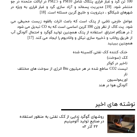
100 تن گرد و غبار فراری پتکاک شامل
PM10 و PM2.5 در ایالات متحده در جو
منتشر شود. [19] مدیریت پسماند و آزاد سازی گرد و غبار فراری به ویژه در
شهرهای شیکاگو ، دیترویت و خلیج گرین مسئله است. [18]
عوامل خارجی ناشی از پتک است که باعث اثرات بالقوه زیست محیطی می
شود. پت کاک از نظر وزن 90٪ کربن اساسی است که به
CO تبدیل می شود
2 در هنگام احتراق. استفاده از پتک همچنین تولید گوگرد و احتمال آلودگی آب
از طریق رواناب و ذخیره سازی نیکل و وانادیوم را ایجاد می کند. [17]
همچنین ببینید
خنک کننده کک نفتی کلسینه شده
کک (سوخت)
تاخیر در کوکر
لیست CO2 ساطع شده در هر میلیون Btu انرژی از سوخت های مختلف
تار
اوریمولسیون
آلودگی هوا در هند
نوشته های اخیر
روشهای گوگرد زدایی از کک نفتی به منظور استفاده
در صنایع تولید آلومینیم
۲۲ آذر ۰۲