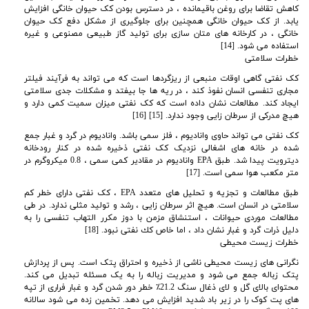
کاهش تقاضا برای روغن باقیمانده ، در دسترس بودن کک حیوان خانگی افزایش
یابد. از کک حیوان خانگی همچنین برای جلوگیری از مشکل دفع کک حیوان
خانگی ، در کارخانه های متان سازی برای تولید گاز طبیعی مصنوعی و غیره
استفاده می شود. [14]
خطرات سلامتی
کک نفتی گاهی اوقات منبعی از ریزگردها است که می تواند به فرآیند فیلتر
مجاری تنفسی انسان نفوذ کند ، در ریه ها جا بیفتد و مشکلات جدی سلامتی
ایجاد کند. مطالعات نشان داده است که کک نفتی میزان سمیت کمی دارد و
هیچ مدرکی از سرطان زایی وجود ندارد. [15
] [16]
کک نفتی می تواند حاوی وانادیوم ، فلز سمی باشد. وانادیوم در گرد و غبار جمع
شده در خانه های اشغالی نزدیک کک نفتی ذخیره شده در کنار رودخانه
دیترویت پیدا شد. طبق
EPA وانادیوم در مقادیر کمی سمی ، 0.8 میکروگرم در
متر مکعب هوا سمی است. [17]
طبق مطالعات و تجزیه و تحلیل های متعدد
EPA ، کک نفتی دارای خطر کم
سلامتی در انسان است. هیچ اثر سرطان زایی ، رشد و تولید مثلی ندارد. در طی
مطالعات موردی حیوانات ، استنشاق مزمن با دوز مكرر التهاب تنفسی را به
دلیل ذرات گرد و غبار نشان داد ، اما خاص كك نفتی نبود. [18]
خطرات زیست محیطی
نگرانی های زیست محیطی ناشی از ذخیره و احتراق پتک است. پس از پردازش
پتک زباله جمع می شود و مدیریت زباله را به یک مسئله تبدیل می کند.
محتوای بالای گل و لای ذغال سنگ 21.2٪ خطر دور شدن گرد و غبار فراری از تپه
های پت کوک را در زیر باد شدید افزایش می دهد. تخمین زده می شود سالانه