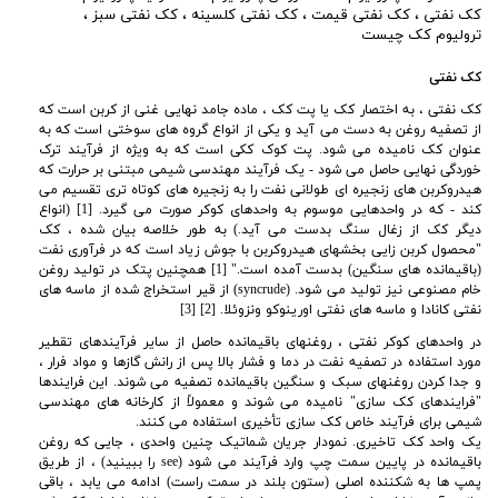
کک نفتی
،
کک نفتی قیمت
،
کک نفتی کلسینه
،
کک نفتی سبز
،
ترولیوم کک چیست
کک نفتی
کک نفتی ، به اختصار کک یا پت کک ، ماده جامد نهایی غنی از کربن است که
از تصفیه روغن به دست می آید و یکی از انواع گروه های سوختی است که به
عنوان کک نامیده می شود. پت کوک ککی است که به ویژه از فرآیند ترک
خوردگی نهایی حاصل می شود - یک فرآیند مهندسی شیمی مبتنی بر حرارت که
هیدروکربن های زنجیره ای طولانی نفت را به زنجیره های کوتاه تری تقسیم می
کند - که در واحدهایی موسوم به واحدهای کوکر صورت می گیرد. [1] (انواع
دیگر کک از زغال سنگ بدست می آید.) به طور خلاصه بیان شده ، کک
"محصول کربن زایی بخشهای هیدروکربن با جوش زیاد است که در فرآوری نفت
(باقیمانده های سنگین) بدست آمده است." [1] همچنین پتک در تولید روغن
خام مصنوعی نیز تولید می شود
. (syncrude) از قیر استخراج شده از ماسه های
نفتی کانادا و ماسه های نفتی اورینوکو ونزوئلا. [2] [3]
در واحدهای کوکر نفتی ، روغنهای باقیمانده حاصل از سایر فرآیندهای تقطیر
مورد استفاده در تصفیه نفت در دما و فشار بالا پس از رانش گازها و مواد فرار ،
و جدا کردن روغنهای سبک و سنگین باقیمانده تصفیه می شوند. این فرایندها
"فرایندهای کک سازی" نامیده می شوند و معمولاً از کارخانه های مهندسی
شیمی برای فرآیند خاص کک سازی تأخیری استفاده می کنند
.
یک واحد کک تاخیری. نمودار جریان شماتیک چنین واحدی ، جایی که روغن
باقیمانده در پایین سمت چپ وارد فرآیند می شود (see را ببینید) ، از طریق
پمپ ها به شکننده اصلی (ستون بلند در سمت راست) ادامه می یابد ، باقی