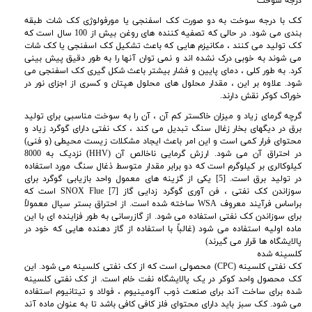
درجه سوخت
کک با درجه سوخت به دو صورت کک اسفنجی یا مورفولوژی کک شات طبقه
بندی می شود. در حالی که تصفیه کننده های روغن بیش از 100 سال است که
کک تولید می کنند ، مکانیزم هایی که باعث تشکیل کک اسفنجی یا کک شات
می شوند به خوبی درک نشده اند و نمی توان آنها را به طور دقیق پیش بینی
کرد. به طور کلی ، دمای پایین و فشار بیشتر باعث شکل گیری کک اسفنجی می
شود. علاوه بر این ، مقدار محلول های محلول هپتان و کسری از اجزای نور در
خوراک کوکر نقش دارند
.
گرچه گرمای زیاد و میزان خاکستر کم آن ، آن را به سوخت مناسبی برای تولید
برق در دیگهای بخار زغال سنگ تبدیل می کند ، کک نفتی دارای گوگرد زیاد و
محتوای فرار کمی است و این امر باعث ایجاد مشکلات زیست محیطی (و فنی)
در احتراق آن می شود. ارزش گرمایی ناخالص آن
(HHV) نزدیک به 8000
کیلوکالری بر کیلوگرم است که دو برابر مقدار متوسط ​​ذغال سنگ مورد استفاده
در تولید برق است. [5] یکی از گزینه های معمول واحد بازیابی گوگرد برای
سوزاندن کک نفتی ، فن آوری گوگرد زدایی گاز SNOX Flue [7] است که
براساس فرآیند معروف WSA ساخته شده است. از احتراق بستر سیال معمولاً
برای سوزاندن کک نفتی استفاده می شود. از گازرسانی به طور فزاینده ای با این
ماده اولیه استفاده می شود (غالباً با استفاده از گاز دهنده هایی که خود در
پالایشگاه ها قرار می گیرند)
کلسینه شده
کک نفتی کلسینه (CPC) محصولی است که از کک نفتی کلسینه می شود. این
کک محصول واحد کوکر در یک پالایشگاه نفت خام است. از کک نفتی کلسینه
شده برای ساخت آند برای صنعت ذوب آلومینیوم ، فولاد و تیتانیوم استفاده
می شود. کک سبز باید دارای محتوای فلز کافی کافی باشد تا به عنوان ماده آند