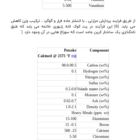
5-500
Vanadium
از طریق فرایند پردازش حرارتی ، با انتشار ماده فرار و گوگرد ، ترکیب وزن کاهش
می یابد. [6] این فرآیند در پت کوک لانه زنبوری خاتمه می یابد که طبق
نامگذاری یک ساختار کربن جامد است که سوراخ هایی در آن وجود دارد
. [
Petcoke
Component
(Calcined @ 2375 °F
[5]
98.0-99.5
Carbon (wt%)
0.1
Hydrogen (wt%)
Nitrogen (wt%)
Sulfur (wt%)
0.2-0.8
Volatile matter (wt%)
0.1
Moisture (wt%)
0.02-0.7
Ash (wt%)
1.9-2.1
Density (wt%)
Heavy Metals (ppm. wt)
15-100
Aluminium
0.1- 15
Boron
25- 500
Calcium
5-50
Chromium