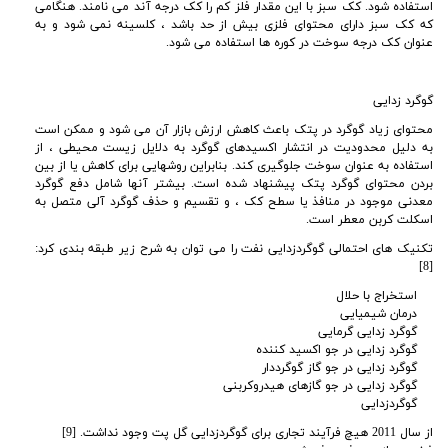
استفاده شود. کک سبز با این مقدار فلز کم را کک درجه آند می نامند. هنگامی
که کک سبز دارای محتوای فلزی بیش از حد باشد ، کلسینه نمی شود و به
عنوان کک درجه سوخت در کوره ها استفاده می شود.
گوگرد زدایی
محتوای زیاد گوگرد در پتک باعث کاهش ارزش بازار آن می شود و ممکن است
به دلیل محدودیت در انتشار اکسیدهای گوگرد به دلایل زیست محیطی ، از
استفاده به عنوان سوخت جلوگیری کند. بنابراین روشهایی برای کاهش یا از بین
بردن محتوای گوگرد پتک پیشنهاد شده است. بیشتر آنها شامل دفع گوگرد
معدنی موجود در منافذ یا سطح کک ، و تقسیم و حذف گوگرد آلی متصل به
اسکلت کربن معطر است
.
تکنیک های احتمالی گوگردزدایی نفت را می توان به شرح زیر طبقه بندی کرد
:
[8]
استخراج با حلال
درمان شیمیایی
گوگرد زدایی گرمایی
گوگرد زدایی در جو اکسید کننده
گوگرد زدایی در جو گاز گوگرددار
گوگرد زدایی در جو گازهای هیدروکربنی
گوگردزدایی
از سال 2011 هیچ فرآیند تجاری برای گوگردزدایی گل پت وجود نداشت
. [9]