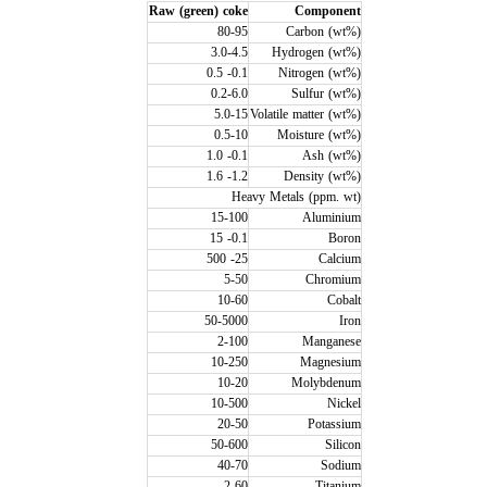
Raw (green) coke
Component
80-95
Carbon (wt%)
3.0-4.5
Hydrogen (wt%)
0.1- 0.5
Nitrogen (wt%)
0.2-6.0
Sulfur (wt%)
5.0-15
Volatile matter (wt%)
0.5-10
Moisture (wt%)
0.1- 1.0
Ash (wt%)
1.2- 1.6
Density (wt%)
Heavy Metals (ppm. wt)
15-100
Aluminium
0.1- 15
Boron
25- 500
Calcium
5-50
Chromium
10-60
Cobalt
50-5000
Iron
2-100
Manganese
10-250
Magnesium
10-20
Molybdenum
10-500
Nickel
20-50
Potassium
50-600
Silicon
40-70
Sodium
2-60
Titanium