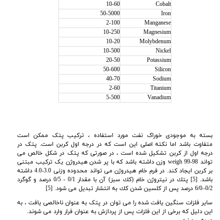
10-60
Cobalt
50-5000
Iron
2-100
Manganese
10-250
Magnesium
10-20
Molybdenum
10-500
Nickel
20-50
Potassium
50-600
Silicon
40-70
Sodium
2-60
Titanium
5-500
Vanadium
بسته به موجودی خوراک نفت مورد استفاده ، ترکیب پتک ممکن است
متفاوت باشد اما نکته اصلی این است که در درجه اول کربن است. پتک در
درجه اول از کربن تشکیل شده است ، در صورتی که پتک در شکل خالص می
تواند 98-99
weigh وزن داشته باشد که با پر شدن هیدروژن یک ترکیب مبتنی
بر کربن ایجاد کند. در فرم خام هیدروژن می تواند محدوده وزنی 3.0-4.0 داشته
باشد. [5] پتك در نیتروژن خام (كك سبز) آن با مقدار 0/1 - 0/5 درصد و گوگرد
0/2–6/0 درصد پس از كلسین شدن كك به انتشار تبدیل می شود. [5]
سایر فلزات سنگین یافت شده را می توان در پتک به عنوان ناخالصی یافت ، به
این دلیل که برخی از این فلزات پس از پردازش به عنوان فرار وارد می شوند
.