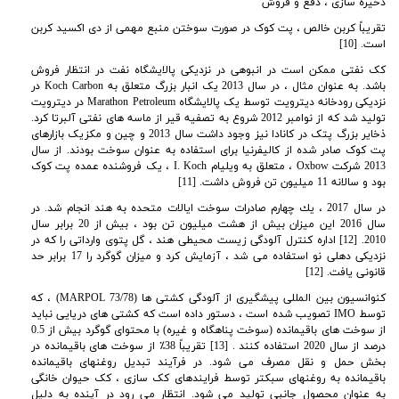
ذخیره سازی ، دفع و فروش
تقریباً کربن خالص ، پت کوک در صورت سوختن منبع مهمی از دی اکسید کربن
است
. [10]
کک نفتی ممکن است در انبوهی در نزدیکی پالایشگاه نفت در انتظار فروش
باشد. به عنوان مثال ، در سال 2013 یک انبار بزرگ متعلق به
Koch Carbon در
نزدیکی رودخانه دیترویت توسط یک پالایشگاه Marathon Petroleum در دیترویت
تولید شد که از نوامبر 2012 شروع به تصفیه قیر از ماسه های نفتی آلبرتا کرد.
ذخایر بزرگ پتک در کانادا نیز وجود داشت سال 2013 و چین و مکزیک بازارهای
پت کوک صادر شده از کالیفرنیا برای استفاده به عنوان سوخت بودند. از سال
2013 شرکت Oxbow ، متعلق به ویلیام I. Koch ، یک فروشنده عمده پت کوک
بود و سالانه 11 میلیون تن فروش داشت. [11]
در سال 2017 ، یك چهارم صادرات سوخت ایالات متحده به هند انجام شد. در
سال 2016 این میزان بیش از هشت میلیون تن بود ، بیش از 20 برابر سال
2010. [12] اداره کنترل آلودگی زیست محیطی هند ، گل پتوی وارداتی را که در
نزدیکی دهلی نو استفاده می شد ، آزمایش کرد و میزان گوگرد را 17 برابر حد
قانونی یافت
. [12]
کنوانسیون بین المللی پیشگیری از آلودگی کشتی ها
(MARPOL 73/78) ، که
توسط IMO تصویب شده است ، دستور داده است که کشتی های دریایی نباید
از سوخت های باقیمانده (سوخت پناهگاه و غیره) با محتوای گوگرد بیش از 0.5
درصد از سال 2020 استفاده کنند . [13] تقریباً 38٪ از سوخت های باقیمانده در
بخش حمل و نقل مصرف می شود. در فرآیند تبدیل روغنهای باقیمانده
باقیمانده به روغنهای سبکتر توسط فرایندهای کک سازی ، کک حیوان خانگی
به عنوان محصول جانبی تولید می شود. انتظار می رود در آینده به دلیل