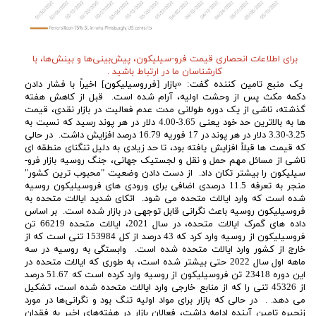
برای اطلاعات انحصاری قیمت فرو-سیلیکون، پیش‌بینی‌ها و بینش‌ها، با
کارشناسان ما در ارتباط باشید .
یک منبع تامین کننده گفت: «بازار [فرروسیلیکون] اخیراً با فشار دادن
دکمه مکث پس از وحشت اولیه، آرام شده است. قبل از کاهش هفته
گذشته، ناشی از یک دوره طولانی مدت عدم فعالیت در بازار نقدی، قیمت
ها به بالاترین حد خود یعنی 3.65-4.00 دلار در هر پوند رسید که نسبت به
3.25-3.30 دلار در هر پوند در 17 فوریه 16.79 درصد افزایش داشت. در حالی
که قیمت ها قبلاً افزایش یافته بود، تا حد زیادی به دلیل تنگنای منطقه ای
ناشی از مسائل مهم حمل و نقل و لجستیک جهانی، جنگ روسیه بازار فرو-
سیلیکون را بیشتر تکان داد. از دست دادن وضعیت "محبوب ترین کشور"
منجر به تعرفه 11.5 درصدی اضافی برای ورودی های فروسیلیکون روسیه
شده است که وارد ایالات متحده می شود. اتکای شدید ایالات متحده به
فروسیلیکون روسیه باعث نگرانی قابل توجهی در بازار شده است. بر اساس
داده های گمرک ایالات متحده، در سال 2021، ایالات متحده 66219 تن
فروسیلیکون از روسیه وارد کرد که 43 درصد از کل 153984 تنی است که از
خارج از کشور وارد ایالات متحده شده است. وابستگی به روسیه در سه
ماهه اول سال 2022 حتی بیشتر شده است، به طوری که ایالات متحده در
این دوره 23418 تن فروسیلیکون از روسیه وارد کرده است که 51.67 درصد
از 45326 تنی را که از منابع خارجی وارد ایالات متحده شده است، تشکیل
می دهد. . در حالی که بازار برای مواد اولیه تنگ بود و نگرانی‌ها در مورد
زنجیره تامین آینده ادامه داشت، فعالان بازار در هفته‌های اخیر به فقدان