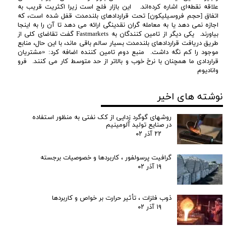
علاقه نقطه‌ای اشاره کرده‌اند. این بازار فلج است زیرا اکثریت قریب به
اتفاق [حجم فروسیلیکون] تحت قراردادهای بلندمدت قفل شده است، که
اجازه نمی دهد یا به معامله گران نقدینگی ارائه می دهد تا آن را به اینجا
بیاورند. یکی دیگر از تامین کنندگان به Fastmarkets گفت تقاضای کلی از
طریق دریافت قراردادهای بلندمدت بسیار سالم باقی ماند، با این حال، منابع
موجود را کم نگه داشت. منبع دوم تامین کننده اضافه کرد: «مشتریان
قراردادی ما همچنان با نرخ خوب و بالاتر از حد متوسط ​​کار می کنند. فرو
وانادیوم
نوشته های اخیر
روشهای گوگرد زدایی از کک نفتی به منظور استفاده
در صنایع تولید آلومینیم
۲۲ آذر ۰۲
گرافیت پرسولفور ، کاربردها و خصوصیات برجسته
۱۹ آذر ۰۲
ذوب فلزات ، تأثیر حرارت بر خواص و کاربردها
۱۹ آذر ۰۲