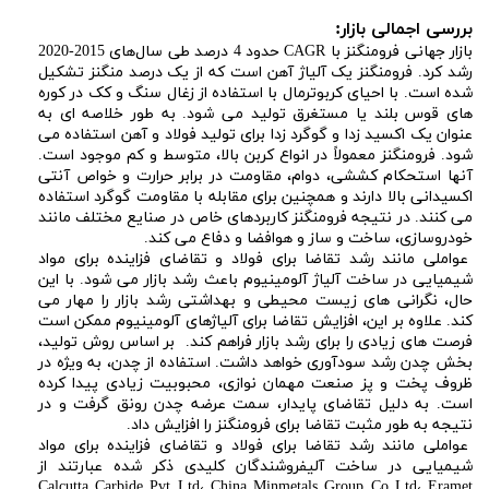
بررسی اجمالی بازار:
بازار جهانی فرومنگنز با CAGR حدود 4 درصد طی سال‌های 2015-2020
رشد کرد. فرومنگنز یک آلیاژ آهن است که از یک درصد منگنز تشکیل
شده است. با احیای کربوترمال با استفاده از زغال سنگ و کک در کوره
های قوس بلند یا مستغرق تولید می شود. به طور خلاصه ای به
عنوان یک اکسید زدا و گوگرد زدا برای تولید فولاد و آهن استفاده می
شود. فرومنگنز معمولاً در انواع کربن بالا، متوسط ​​و کم موجود است.
آنها استحکام کششی، دوام، مقاومت در برابر حرارت و خواص آنتی
اکسیدانی بالا دارند و همچنین برای مقابله با مقاومت گوگرد استفاده
می کنند. در نتیجه فرومنگنز کاربردهای خاص در صنایع مختلف مانند
خودروسازی، ساخت و ساز و هوافضا و دفاع می کند.
عواملی مانند رشد تقاضا برای فولاد و تقاضای فزاینده برای مواد
شیمیایی در ساخت آلیاژ آلومینیوم باعث رشد بازار می شود. با این
حال، نگرانی های زیست محیطی و بهداشتی رشد بازار را مهار می
کند. علاوه بر این، افزایش تقاضا برای آلیاژهای آلومینیوم ممکن است
فرصت های زیادی را برای رشد بازار فراهم کند. بر اساس روش تولید،
بخش چدن رشد سودآوری خواهد داشت. استفاده از چدن، به ویژه در
ظروف پخت و پز صنعت مهمان نوازی، محبوبیت زیادی پیدا کرده
است. به دلیل تقاضای پایدار، سمت عرضه چدن رونق گرفت و در
نتیجه به طور مثبت تقاضا برای فرومنگنز را افزایش داد.
عواملی مانند رشد تقاضا برای فولاد و تقاضای فزاینده برای مواد
شیمیایی در ساخت آلیفروشندگان کلیدی ذکر شده عبارتند از
Calcutta Carbide Pvt Ltd، China Minmetals Group Co Ltd، Eramet