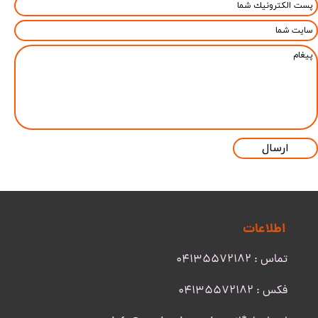
ارسال
اطلاعات
تماس : 04135572182
​​​​​​​فکس : 04135572182