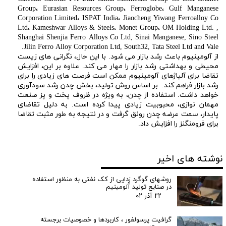
Group، Eurasian Resources Group، Ferroglobe، Gulf Manganese
Corporation Limited، ISPAT India، Jiaocheng Yiwang Ferroalloy Co
Ltd، Kameshwar Alloys & Steels، Monet Group، OM Holding Ltd. ,
Shanghai Shenjia Ferro Alloys Co Ltd, Sinai Manganese, Sino Steel
Jilin Ferro Alloy Corporation Ltd, South32, Tata Steel Ltd and Vale.
از آلومینیوم باعث رشد بازار می شود. با این حال، نگرانی های زیست
محیطی و بهداشتی رشد بازار را مهار می کند. علاوه بر این، افزایش
تقاضا برای آلیاژهای آلومینیوم ممکن است فرصت های زیادی را برای
رشد بازار فراهم کند. بر اساس روش تولید، بخش چدن رشد سودآوری
خواهد داشت. استفاده از چدن، به ویژه در ظروف پخت و پز صنعت
مهمان نوازی، محبوبیت زیادی پیدا کرده است. به دلیل تقاضای
پایدار، سمت عرضه چدن رونق گرفت و در نتیجه به طور مثبت تقاضا
برای فرومنگنز را افزایش داد.
نوشته های اخیر
روشهای گوگرد زدایی از کک نفتی به منظور استفاده
در صنایع تولید آلومینیم
۲۲ آذر ۰۲
گرافیت پرسولفور ، کاربردها و خصوصیات برجسته