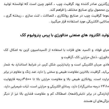
زرگترین صادر کننده پود گرافیت چرب ، کشور چین است که توانسته تولید
ین محصول برای صنایع مختلف را فراهم کند.
موما گرافیت چرب در صنایع روانکاری ، اتصالات ، لنت سازی ، ریخته گری ،
سانایی الکتریکی مورد استفاده قرار میگیرد .
ولید الکترود های صنعتی متالورژی با پرس پترولیوم کک
حیای فولاد و اکسید های فلزات با استفاده از اکسیداسیون کربن به اشکال کک
الورژی ، ذغال حرارتی ،کک ،گرافیت و​​​​​​​
ادی جریان الکتریکی است و پایدارترین شکل کربن در شرایط استاندارد به شمار
ی‌آید. گرافیت، بالاترین مقاومت طبیعی و سختی را دارد، ضد زنگ و مقاوم در برابر
حرارت است، روانکاری طبیعی بالا و مقاومت حرارتی بالا تا ۴۵۰۰درجه فارنهایت
(۲۴۸۰ درجه سانتی‌گراد) دارد، رسانای الکتریکی و حرارتی است، ثبات شیمیایی دارد،
ازدارندگی در برابر تابش(اشعه)، اصطکاک کم و مقاومت فشاری بالا نیز از دیگر
یژگی‌های آن هستند