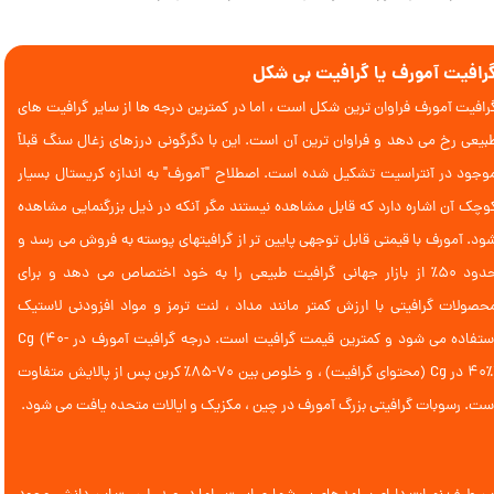
رافیت آمورف یا گرافیت بی شکل
رافیت آمورف فراوان ترین شکل است ، اما در کمترین درجه ها از سایر گرافیت های
بیعی رخ می دهد و فراوان ترین آن است. این با دگرگونی درزهای زغال سنگ قبلاً
وجود در آنتراسیت تشکیل شده است. اصطلاح "آمورف" به اندازه كریستال بسیار
وچك آن اشاره دارد كه قابل مشاهده نیستند مگر آنكه در ذیل بزرگنمایی مشاهده
ود. آمورف با قیمتی قابل توجهی پایین تر از گرافیتهای پوسته به فروش می رسد و
حدود 50٪ از بازار جهانی گرافیت طبیعی را به خود اختصاص می دهد و برای
حصولات گرافیتی با ارزش کمتر مانند مداد ، لنت ترمز و مواد افزودنی لاستیک
استفاده می شود و کمترین قیمت گرافیت است. درجه گرافیت آمورف در Cg (40-
40٪) در Cg (محتوای گرافیت) ، و خلوص بین 70-85٪ کربن پس از پالایش متفاوت
ست. رسوبات گرافیتی بزرگ آمورف در چین ، مکزیک و ایالات متحده یافت می شود.