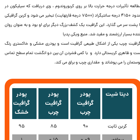
طالعه تأثیرات درجه حرارت بالا بر روی کربوروندوم ، وی دریافت که سیلیکون در
حدود 4150 درجه سانتیگراد (7500 درجه فارنهایت) تبخیر می شود و کربن گرافیکی
ا پشت سر می گذارد. این گرافیت یک کشف بزرگ دیگر برای او بود و به عنوان روان
ننده بسیار ارزشمند و مفید شد. منبع ویکی پدیا
رافیت چرب یکی از اشکال طبیعی گرافیت است و پودری مشکی و خاکستری رنگ
ست و ظاهری کریستالی دارد و با کمی فشردن آن بین دو انگشت تمام سطح تماس
وستمان را می پوشاند و مقداری چرب و براق می کند.
 گرافیت چرب - فروش پودر گرافیت چرب - خرید پودر گرافیت چرب - پودرگرافیت چرب - پودر گرافیت چرب چینی - گرافیت چرب چینی پودر گرافیت چرب - فروش پودر گرافیت چرب - خرید پودر گرافیت چرب - پودرگرافیت چرب - گرافیت چرب - گرافیت چرب -
گرافیت چرب - گرافیت چرب - گرافیت چرب - گرافیت چرب - گرافیت چرب گرافیت چرب - گرافیت
​
دیتا شیت
پودر
پودر
پودر
گرافیت
گرافیت
گرافیت
چرب
چرب
خشک
کربن ثابت
90
85
95