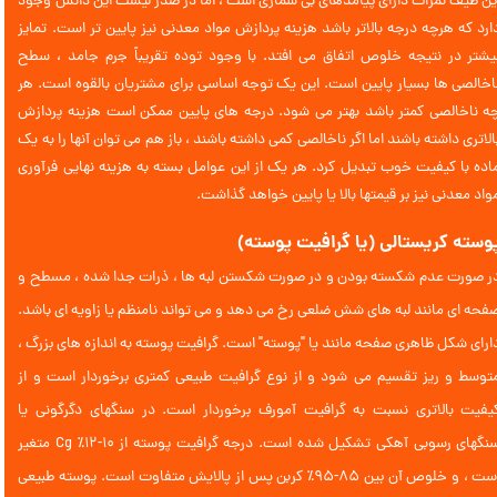
ین طیف نمرات دارای پیامدهای بی شماری است ، اما در صدر لیست این دانش وجود
ارد که هرچه درجه بالاتر باشد هزینه پردازش مواد معدنی نیز پایین تر است. تمایز
یشتر در نتیجه خلوص اتفاق می افتد. با وجود توده تقریباً جرم جامد ، سطح
اخالصی ها بسیار پایین است. این یک توجه اساسی برای مشتریان بالقوه است. هر
ه ناخالصی کمتر باشد بهتر می شود. درجه های پایین ممکن است هزینه پردازش
الاتری داشته باشند اما اگر ناخالصی کمی داشته باشند ، باز هم می توان آنها را به یک
اده با کیفیت خوب تبدیل کرد. هر یک از این عوامل بسته به هزینه نهایی فرآوری
واد معدنی نیز بر قیمتها بالا یا پایین خواهد گذاشت.
وسته کریستالی (یا گرافیت پوسته)
ر صورت عدم شکسته بودن و در صورت شکستن لبه ها ، ذرات جدا شده ، مسطح و
فحه ای مانند لبه های شش ضلعی رخ می دهد و می تواند نامنظم یا زاویه ای باشد.
ارای شکل ظاهری صفحه مانند یا "پوسته" است. گرافیت پوسته به اندازه های بزرگ ،
توسط ​​و ریز تقسیم می شود و از نوع گرافیت طبیعی کمتری برخوردار است و از
یفیت بالاتری نسبت به گرافیت آمورف برخوردار است. در سنگهای دگرگونی یا
سنگهای رسوبی آهکی تشکیل شده است. درجه گرافیت پوسته از 10-12٪ Cg متغیر
است ، و خلوص آن بین 85-95٪ کربن پس از پالایش متفاوت است. پوسته طبیعی