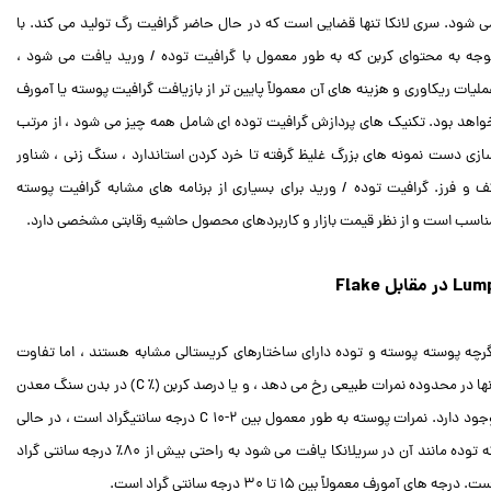
ی شود. سری لانکا تنها قضایی است که در حال حاضر گرافیت رگ تولید می کند. با
وجه به محتوای کربن که به طور معمول با گرافیت توده / ورید یافت می شود ،
ملیات ریکاوری و هزینه های آن معمولاً پایین تر از بازیافت گرافیت پوسته یا آمورف
واهد بود. تکنیک های پردازش گرافیت توده ای شامل همه چیز می شود ، از مرتب
ازی دست نمونه های بزرگ غلیظ گرفته تا خرد کردن استاندارد ، سنگ زنی ، شناور
ف و فرز. گرافیت توده / ورید برای بسیاری از برنامه های مشابه گرافیت پوسته
ناسب است و از نظر قیمت بازار و کاربردهای محصول حاشیه رقابتی مشخصی دارد.
Lu در مقابل Flake
گرچه پوسته پوسته و توده دارای ساختارهای کریستالی مشابه هستند ، اما تفاوت
آنها در محدوده نمرات طبیعی رخ می دهد ، و یا درصد کربن (٪ C) در بدن سنگ معدن
وجود دارد. نمرات پوسته به طور معمول بین 2-10 C درجه سانتیگراد است ، در حالی
که توده مانند آن در سریلانکا یافت می شود به راحتی بیش از 80٪ درجه سانتی گراد
ت. درجه های آمورف معمولاً بین 15 تا 30 درجه سانتی گراد است.