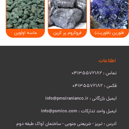
فلورین (فلوریت)
فروکروم پر کربن
ماسه اولوین
اطلاعات
تماس : 04135572182
​​​​​​​فکس : 04135572182
ایمیل بازرگانی : info@pmsiranianco.ir
ایمیل واحد تدارکات : info@psmico.com
آدرس : تبریز - شریعتی جنوبی - ساختمان آواک طبقه دوم