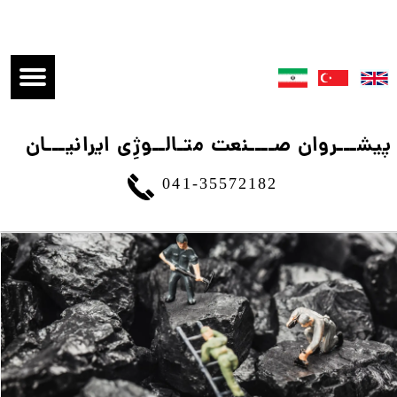
​پیشـــروان صــــنعت متـالــوژِی ایرانیـــان
041-35572182