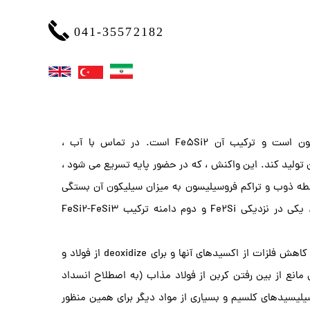
041-35572182
یک پریتیت معدنی شبیه به فروسیلیسون است و ترکیب آن Fe5Si2 است. در تماس با آب ،
ولید کند. این واکنش ، که در حضور پایه تسریع می شود ،
قطه ذوب و تراکم فروسیلیسون به میزان سیلیکون آن بستگی
دارد ، با دو ناحیه تقریباً خارج از حفره ، یکی در نزدیکی Fe2Si و دوم دامنه ترکیب FeSi2-FeSi3
​​​​​​​فروسلیسون به عنوان منبع سیلیکون برای کاهش فلزات از اکسیدهای آنها و برای deoxidize از فولاد و
 مانع از بین رفتن کربن از فولاد مذاب (به اصطلاح انسداد
سیلیسیدهای کلسیم و بسیاری از مواد دیگر برای همین منظور