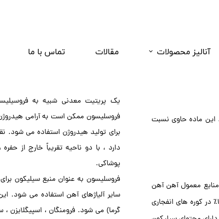
آنالیز محصولات
مقالات
تماس با ما
دانلود کاتالوگ
فروآلیاژ
فروسلیسون ممکن است به آرامی هیدروژن ت
 سیلیکون بین 15 تا 90 درصد وزن است. این ماده حاوی نسبت
مواد کربنی
برای تولید هیدروژن استفاده می شود. ن
پوشاکی.
منابع معمول آهن آهن
سایر آلیاژهای آهن استفاده می شود. این
قراضه یا آسیاب میلز است. فروسلیکونهای دارای محتوای سیلیکون تا حدود 15٪ در کوره های انفجاری
گرما) می شود. فرومنگان ، اسپیگلایزن ، 