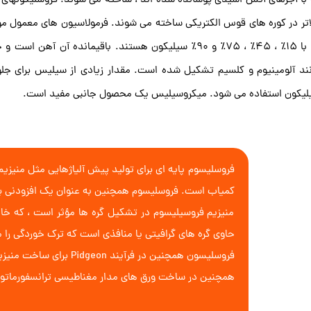
با آجرهای آتش اسیدی پوشانده شده اند ، ساخته می شوند. فروسلیکونهای 
اتر در کوره های قوس الکتریکی ساخته می شوند. فرمولاسیون های معمول موج
ند آلومینیوم و کلسیم تشکیل شده است. مقدار زیادی از سیلیس برای جلو
لیکون استفاده می شود. میکروسیلیس یک محصول جانبی مفید است.
کمیاب است. فروسلیسوم همچنین به عنوان یک افزودنی بر
منیزیم فروسیلیسوم در تشکیل گره ها مؤثر است ، که خ
حاوی گره های گرافیتی یا منافذی است که ترک خوردگی را 
فروسلیسون همچنین در فرآیند Pidgeon برای ساخت منیزیم از دولومیت استفاده می شود. درمان فروسیلیسوم با سیلیکون بالا با کلرید هیدروژن اساس سنتز صنعتی تری کلروسیلان است.
همچنین در ساخت ورق های مدار مغناطیسی ترانسفورماتورهای برقی از فروس