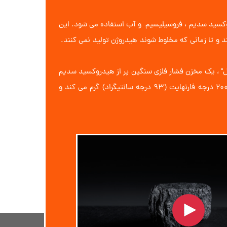
 سدیم ، فروسیلیسیم ​​​​​​​ و آب استفاده می شود. این
تند و تا زمانی که مخلوط شوند هیدروژن تولید نمی کنند.
خار عبور از آهن داغ ، کنترل آن دشوار بود. [6] در حالی که در فرآیند "سیلیکول" ، یک مخزن فشار فلزی سنگین پر از هیدروکسید سدیم
و فرو سیلیس است ، و پس از بسته شدن ، مقدار کنترل شده ای از آب اضافه می شود. حل شدن هیدروکسید مخلوط را تا حدود 200 درجه فارنهایت (93 درجه سانتیگراد) گرم می کند و