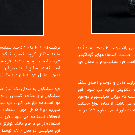
​​​​​​​​ترکیب آن 
ی باشد و در طبیعت معمولاً به
مانند منگنز، کروم، فسفر، گوگرد،
یلیسیوم در صنعت استفادههای گوناگونی
فروسیالیسم موجود باشند. فروسیل
 است فرو سیلیسیوم یا همان فرو
است که در صنایع فولاد بعنوان عا
بعنوان عامل جوانه زا برای تشکیل 
حرارت دادن و ذوب و احیای سنگ
فرو سیلیکون به عنوان یک آلیاژ اص
 الکتریکی تولید می شود. فرو
سیلیکون برای حذف اکسیژن از فولاد
ست که میزان سیلیسیوم موجود
مور استفاده قرار می گیرد. فرو سیل
می باشد. از میان انواع مختلف
منیزیم (FeSiMg)، مور
فرو سیلیسیوم، فرو سیلیسیوم ۷۵ درصد رایج تر است که به طور اسمی حاوی ۷۵ درصد
انعطاف استفاده می شود. فرو سی
استفاده از مواد خام مانند کوارتز
فرو سیلیسی