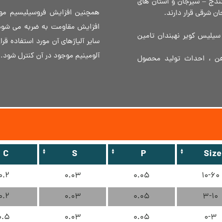
 بلوچستان ، 27 معدن در زون سنندج – سیرجان و استان های
همچنین افزایش فروسیلیسیم مو
قی قرار دارند.​​​​​​​
سیلیس کویر نهبندان تامین
سایر آلیاژهای آن مورد استفاده قرا
آلومینیم موجود در آن کنترل شود. 
هن ، احداث تولید محصول
C
S
P
Size
0.2
0.03
0.05
10-60
0.2
0.03
0.05
3-10
0.5
0.03
0.05
0-3