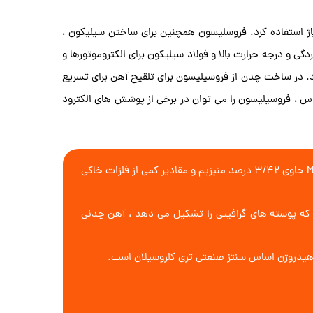
ر آلیاژ استفاده کرد. فروسلیسون همچنین برای ساختن سیلیکون ،
دگی و درجه حرارت بالا و فولاد سیلیکون برای الکتروموتورها و
. در ساخت چدن از فروسیلیسون برای تلقیح آهن برای تسریع
 ، فروسیلیسون را می توان در برخی از پوشش های الکترود
فروسلیسوم پایه ای برای تولید پیش آلیاژهایی مثل منیزیم فروسیلیسوم (MgFeSi) است که برای تولید آهن قابل استفاده است. MgFeSi حاوی 3/42 درصد منیزیم و مقادیر کمی از فلزات خاکی
که پوسته های گرافیتی را تشکیل می دهد ، آهن چدنی