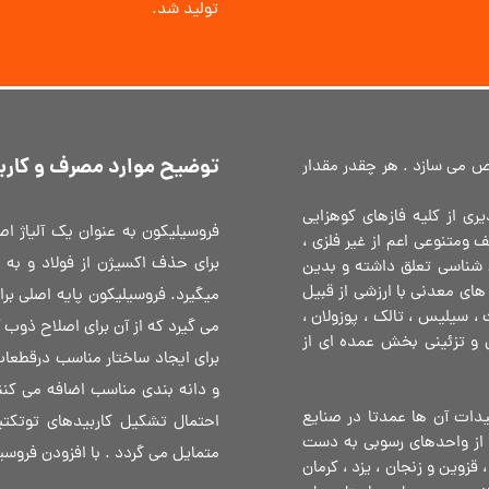
تولید شد.
توضیح موارد مصرف و کاربر
خالصی آلومینیوم ( AI ) گرید FeSi 75 را مشخص می سازد . هر چقدر مقدار
ی از کلیه فازهای کوهزایی
فروسیلیکون به عنوان یک آلیاژ اص
متنوعی اعم از غیر فلزی ،
برای حذف اکسیژن از فولاد و به عن
ن شناسی تعلق داشته و بدین
ی معدنی با ارزشی از قبیل
، سیلیس ، تالک ، پوزولان ،
می گیرد که از آن برای اصلاح ذوب 
 و تزئینی بخش عمده ای از
برای ایجاد ساختار مناسب درقطعا
و دانه بندی مناسب اضافه می کنن
یدات آن ها عمدتا در صنایع
احتمال تشکیل کاربیدهای توتکت
از واحدهای رسوبی به دست
متمایل می گردد . با افزودن فروسی
 قزوین و زنجان ، یزد ، کرمان