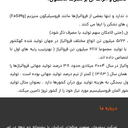
آلیاژ ومواد خاصی برای جایگزینی فروسیلیسیم وجود ندارد و تنها بعضی از فروآلیاژها مانند فروسیلیکون منیزیم (FeSiMg)
های نشکن را ایفا می کنند .
 (حتی الامکان سهم تولید یا مصرف ذکر شود)
طبق گزارشات موجود در سال 2004 میلادی حدود 5/22 میلیون تن انواع مختلف فروآلیاژ در جهان تولید شده کهکشور
چین ، آفریقای جنوبی ، اوکراین ، قزاقستان و نروژ با تولید مجموعا 2/17 میلیون تن فروآلیاژ ( بهترتیب رتبه های اول تا
​​​​​​​کشور چین به تنهایی بیش از 65/8 میلیون تن فروآلیاژ در سال 2004 میلادی حدود 38 درصد تولید جهانی فروآلیاژها را
در اختیار داشته وسهم ایران در تولید فروآلیاژها در همان سال ( 1383 ) کمتر از نیم درصد تولید جهانی بوده است . تولید
بستگی به هزینه تولید برق درآن کشورها دارد . بعنوان مثال تولید
آلمان فروسیلیسیم مورد نیاز خود را از کشور نروژ تامین میکند.​​​​​​​
درباره ما
شرکت پیشروان صنعت متالوژی ایرانیان با پشتوانه دو دهه در امر