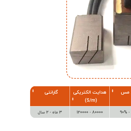
 مس
هدایت الکتریکی
گارانتی
(S/m)
80000 - 120000
3 ماه - 2 سال