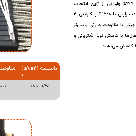
استفاده در این محصولات از گرافیت خالص با خلوص ۹۹.۹% وارداتی از ژاپن انتخاب
می‌شوند. تفاوت اصلی پیشروان صنعت با رقبا در مقاومت حرارتی تا ۵۰۰°C و گارانتی ۳
نی با مقاومت حرارتی پایین‌تر
ی‌کنند. این زغال‌ها با کاهش نویز الکتریکی و
دانسیته (g/cm³)
مقاومت 
1/65 - 1/85
تا ۵۰۰°C