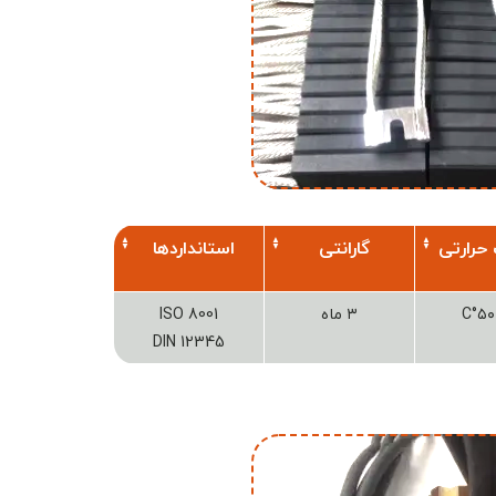
حرارتی
گارانتی
استانداردها
۳ ماه
ISO 8001
DIN 12345