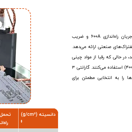
زغال صنعتی تراکشن موتور پیشروان صنعت با تحمل جریان راه‌اندازی ۶۰۰A و ضریب
 و لیفتراک‌های صنعتی ارائه می‌دهد.
 در حالی که رقبا از مواد چینی
با ضریب اصطکاک بالاتر (۰.۱۵) و تحمل جریان پایین‌تر (۴۰۰A) استفاده می‌کنند. گارانتی ۳
ای -۵۰°C تا ۵۰۰°C، این ذغال‌ها را به انتخابی مطمئن برای
دانسیته (g/cm³)
تحمل 
راه‌ا