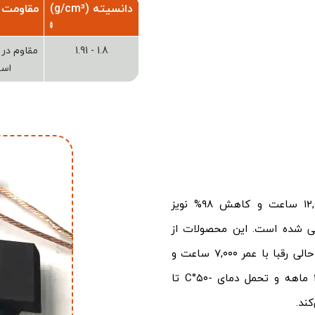
دانسیته (g/cm³)
مقاومت 
1.8 - 1.91
اسی
زغال صنعتی ژنراتور پیشروان صنعت با عمر مفید ۱۲,۰۰۰ ساعت و کاهش ۹۸% نویز
راحی شده است. این محصولات از
گرافیت ژاپنی با پوشش ضدخوردگی مونتاژ می‌شوند، در حالی رقبا با عمر ۷,۰۰۰ ساعت و
کاهش نویز ۸۵%، گزینه‌ای ضعیف‌تر هستند. گارانتی ۳ ماهه و تحمل دمای -۵۰°C تا