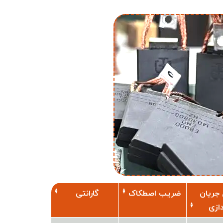
جریان
ضریب اصطکاک
گارانتی
ندازی