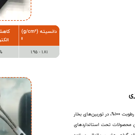
دانسیته (g/cm³)
کاهش
الکت
%
1.81 - 1.95
زی
زغال صنعتی پیشروان صنعت با بازده حرارتی ۹۲% و تحمل رطوبت ۱۰۰%، در توربین‌های بخار
ین محصولات تحت استانداردهای