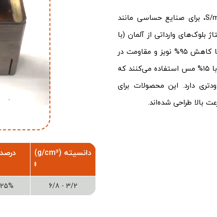
زغال صنعتی گرافیت-مس با هدایت الکتریکی ۱۲۰,۰۰۰ S/m، برای صنایع حساسی مانند
بلوک‌های وارداتی از آلمان (با
مس) و پرداخت سطحی ویژه، محصولاتی با کاهش ۹۵% نویز و مقاومت در
برابر رطوبت ارائه می‌دهد. در مقایسه، رقبا از گرافیت-مس با ۱۵% مس استفاده می‌کنند که
۸۰,۰ S/m) و گارانتی محدودتری دارد. این محصولات برای
دانسیته (g/cm³)
درصد
25% - 90%
3/2 - 6/8