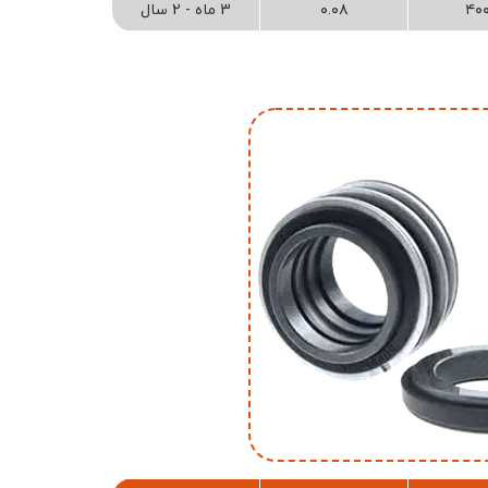
۴۰
۰.۰۸
3 ماه - 2 سال