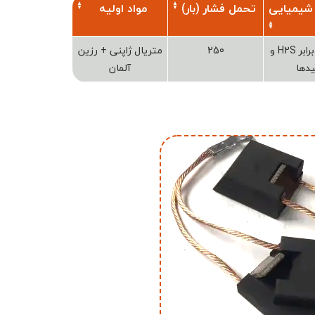
شیمیایی
تحمل فشار (بار)
مواد اولیه
مقاوم در برابر H2S و
250
متریال ژاپنی + رزین
دها
آلمان