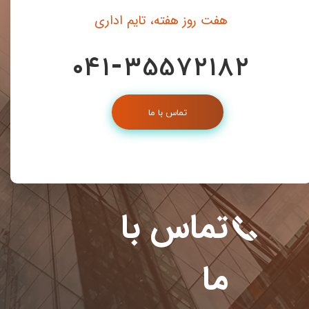
هفت روز هفته، تایم اداری
-
41
35572182
۰
تماس با ما
تماس با
ما