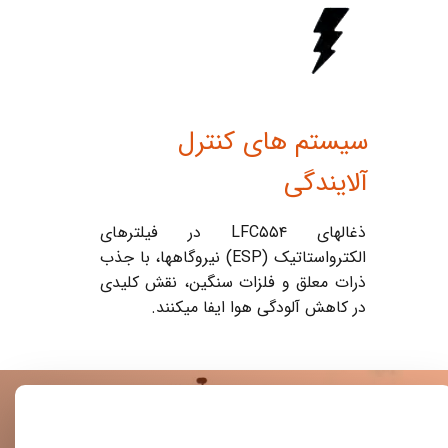
سیستم های کنترل
آلایندگی
ذغالهای LFC۵۵۴ در فیلترهای
الکترواستاتیک (ESP) نیروگاهها، با جذب
ذرات معلق و فلزات سنگین، نقش کلیدی
در کاهش آلودگی هوا ایفا میکنند.