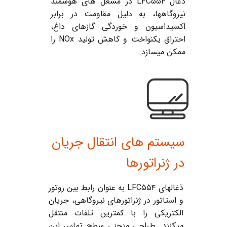
ذغال LFC۵۵۴ در مشعل های هوشمند
نیروگاهها، به دلیل مقاومت در برابر
اکسیداسیون و خوردگی گازهای داغ،
احتراق یکنواخت و کاهش تولید NOx را
ممکن میسازد.
سیستم های انتقال جریان
در ژنراتورها
ذغالهای LFC۵۵۴ به عنوان رابط بین روتور
و استاتور در ژنراتورهای نیروگاهی، جریان
الکتریکی را با کمترین تلفات منتقل
میکنند. طراحی منحنی سطح تماس این