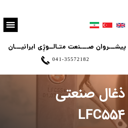
​پیشـــروان صــــنعت متـالــوژِی ایرانیـــان
041-35572182
ذغال صنعتی
LFC۵۵۴