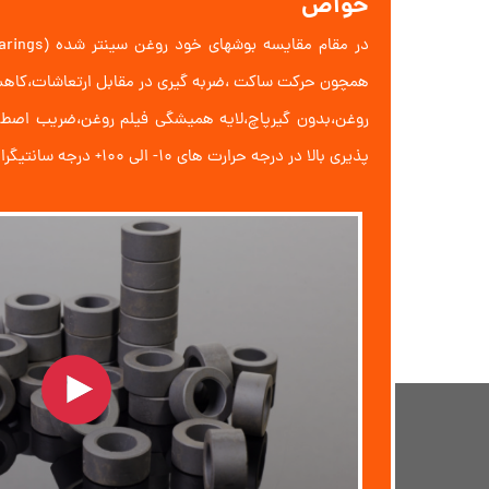
خواص
همچون حرکت ساکت ،ضربه گیری در مقابل ارتعاشات،کاه
روغن،بدون گیرپاچ،لایه همیشگی فیلم روغن،ضریب اص
پذیری بالا در درجه حرارت های 10- الی 100+ درجه سانتیگراد میباشد