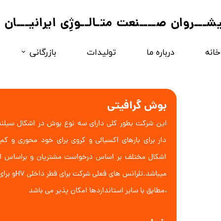
یشـــروان صــــنعت متـالــوژِی ایرانیـــان
خانه
درباره ما
تولیدات
بازرگانی
فروآلــــــــیاژ
مواد کربـــــــنی
بوش گرافیتی
این شرکت بطور کلی دارای سه نوع بوش در اشکال سیلندری
دار برای بارهای آکسیالی و کروی برای خود محوری و 
اشکال مختلف بر اساس درخواست مشتریان و براساس اطل
،مطابق با سایر استانداردها امکان پذیر می باشد