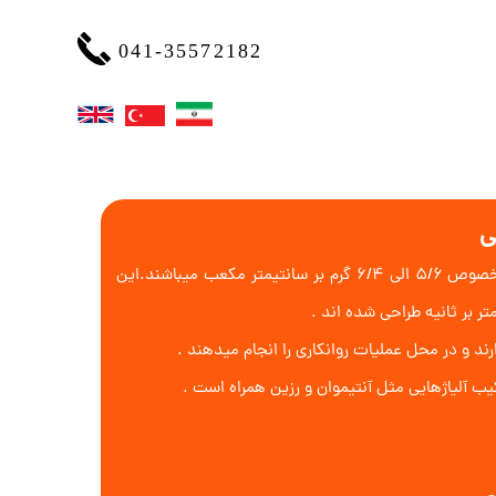
041-35572182
ی
با حداکثر آهن 98% دارای وزن مخصوص 5/6 الی 6/4 گرم بر سانتیمتر مکعب میباشند.این
د و در محل عملیات روانکاری را انجام میدهند .
یب آلیاژهایی مثل آنتیموان و رزین همراه است .