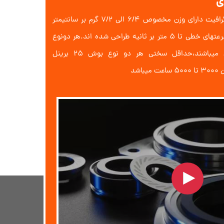
ی
از برنز Cu90Sn10 با در صدی از گرافیت دارای وزن مخصوص 6/4 الی 7/2 گرم بر سانتیمتر
مکعب میباشند.این بوشها برای سرعتهای خطی تا 5 متر بر ثانیه طراحی شده اند.هر دونوع
مواد دارای خاصیت ضربه گیری میباشند،حداقل سختی هر دو نوع بوش 25 برینل
شد