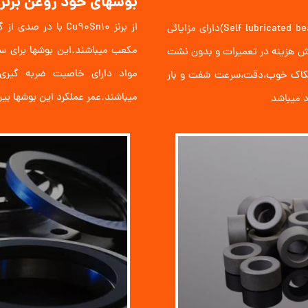
بوشهای خود روغن برنز
در مقام مقایسه بوشهای خود روغن سینتر شده (Self lubricated bearings)دارای مزایائی
ش هزینه در تعمیرات و بدون نشت
طکاک خوب،دقت،سرعت شفت و بار
میباشند.عمر عملکرد این بوشها بین 3000 تا 5000 ساعت میبا