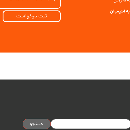
 به رزین
ه انتیموان
ثبت درخواست
جستجو