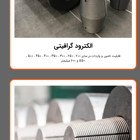
الکترود گرافیتی
قابلیت تامین و واردات در سایز 200 ، 250 ، 300 ، 350 ، 400 ، 450 ، 500 ،
550 و 600 میلیمتر