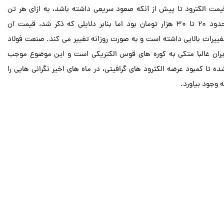
یمت الکترود تا پیش از آنکه صعود سریعی داشته باشد، به ازای هر تن
حدود ۲۰ تا ۳۰ هزار تومان بود اما بنابر دلایلی که ذکر شد، قیمت آن
غییرات بالایی داشته است و به صورت روزانه تغییر می کند. صنعت فولاد
یران غالبا متکی به کوره های قوس الکتریکی است و این موضوع موجب
ده تا کمبود عرضه الکترود های گرافیتی، در ماه های اخیر نگرانی هایی را
 وجود بیاورد.​​​​​​​
اطلاعات
تماس : 04135572182
​​​​​​​فکس : 04135572182
ایمیل بازرگانی : info@pmsiranianco.ir