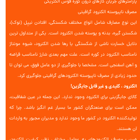
پارامترهای جریان گازهای درون کوره قوس الکتریکی
مصرف ناپیوسته الکترود گرافیتی
این نوع مصارف شامل انواع مختلف شکستگی، افتادن نیپِل (نوک)،
شکستن گیره، بدنه و پوسته شدن الکترود است. یکی از متداول ترین
دلایل خسارت ناشی از شکستگی یا رها شدن الکترود، شیوه مونتاژ
نامناسب الکترود در کوره است. علت مهم بعدی شارژ نامناسب قراضه
و آهن اسفنجی است. مشخصا با جلوگیری از دو عامل فوق، می توان تا
حدود زیادی از مصرف ناپیوسته الکترودهای گرافیتی جلوگیری کرد.
الکترود ، کلیدی و غیر قابل جایگزین!
کالای جایگزینی برای الکترود وجود ندارد. این جمله در عین شفافیت،
ممکن است برای صنعتگران کشور ما بسیار غم انگیز باشد. چرا که
تولیدکننده الکترود در کشور ما وجود ندارد و مدیران مجبور به واردات
آن هستند.
ضریب مصرف الکترودهای به عوامل مختلفی نظیر کیفیت الکترود،